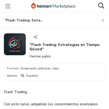
Ir
Ir
Ir
al
a
al
contenido
la
pie
principal
página
de
"Flash Trading: Estrategias en Tiempo Récord"
de
página
pago
"Flash Trading: Estrategias en Tiempo
Récord"
Hernan pablo
Formato
:
Screencasts, películas, clips
Idioma
:
Español
Flash Trading
Con este curso, adquirirás los conocimientos esenciales