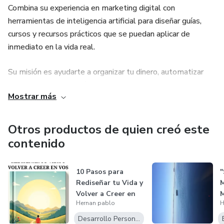
Combina su experiencia en marketing digital con
Cómo mantener la disciplina y evitar errores comunes.
herramientas de inteligencia artificial para diseñar guías,
cursos y recursos prácticos que se puedan aplicar de
Beneficios del Curso:
inmediato en la vida real.
Rapidez y Eficiencia: En tan solo 16 minutos, tendrás una
Su misión es ayudarte a organizar tu dinero, automatizar
comprensión clara de los conceptos clave.
tareas y desarrollar hábitos ganadores para que tengas
Mostrar más
más tiempo, claridad y libertad en tu día a día.
Acceso Inmediato: Los videos están diseñados para ser
claros y directos, permitiéndote aprender en cualquier
Otros productos de quien creó este
momento y lugar.
contenido
Soporte Continuo: Acceso a una comunidad de traders para
intercambiar ideas y resolver dudas.
10 Pasos para
"
Rediseñar tu Vida y
M
Volver a Creer en
M
Canal Privado de Telegram + Análisis y curso más
Hernan pablo
H
Vos”
P
avanzados.
Desarrollo Personal