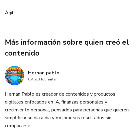
mercado.
Ágil
Análisis Técnico:
Identificación de patrones gráficos y tendencias.
Más información sobre quien creó el
Uso de indicadores técnicos para tomar decisiones
contenido
informadas.
Estrategias de Trading:
Hernan pablo
6 Año Hotmarter
Técnicas para minimizar riesgos y maximizar beneficios.
Hernán Pablo es creador de contenidos y productos
digitales enfocados en IA, finanzas personales y
Ejemplos prácticos de estrategias efectivas.
crecimiento personal, pensados para personas que quieren
Psicología del Trading:
simplificar su día a día y mejorar sus resultados sin
complicarse.
Control emocional y toma de decisiones.