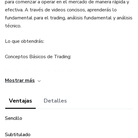
para comenzar a operar en el mercado de manera rápida y
efectiva. A través de videos concisos, aprenderás lo
fundamental para el trading, análisis fundamental y análisis
técnico.
Lo que obtendrás:
Conceptos Básicos de Trading:
Introducción al mundo del trading.
Mostrar más
Tipos de activos financieros y cómo operarlos.
Ventajas
Detalles
Análisis Fundamental:
Cómo evaluar el valor intrínseco de los activos.
Sencillo
Interpretación de noticias económicas y su impacto en el
Subtitulado