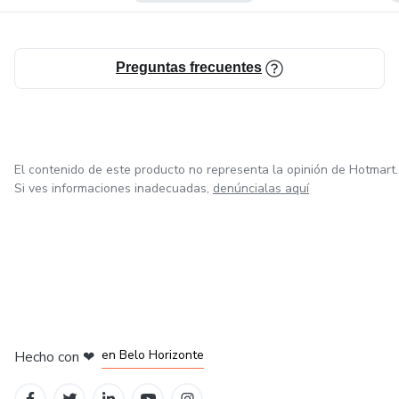
Si tu pasión es el trading , no dudes en empezar por Aqui .-
Preguntas frecuentes
El contenido de este producto no representa la opinión de Hotmart.
Si ves informaciones inadecuadas,
denúncialas aquí
en Ciudad de México
en Bogotá
en Amsterdam
en Madrid
en Belo Horizonte
Hecho con
❤