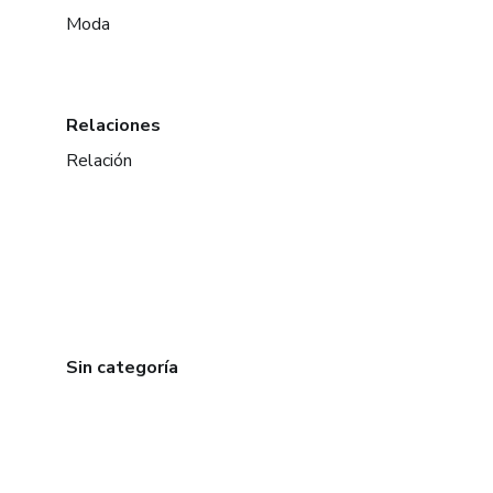
Moda
Relaciones
Relación
Sin categoría
en Ciudad de México
en Bogotá
en Amsterdam
en Madrid