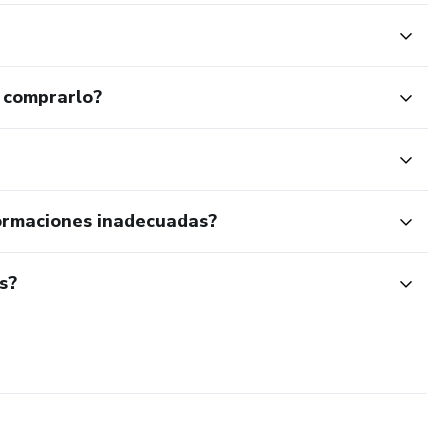
 comprarlo?
ormaciones inadecuadas?
s?