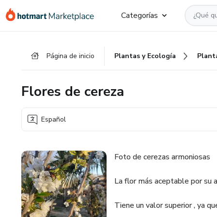
Ir
Ir
Ir
Categorías
al
a
al
contenido
la
pie
principal
página
de
Página de inicio
Plantas y Ecología
Plant
de
página
pago
Flores de cereza
Español
Foto de cerezas armoniosas
La flor más aceptable por su 
Tiene un valor superior , ya q