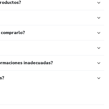
productos?
 comprarlo?
ormaciones inadecuadas?
s?