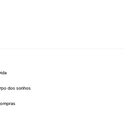
vida
orpo dos sonhos
 compras