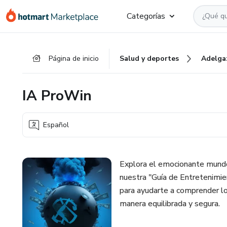
Ir
Ir
Ir
Categorías
al
a
al
contenido
la
pie
principal
página
de
Página de inicio
Salud y deportes
Adelga
de
página
pago
IA ProWin
Español
Explora el emocionante mundo
nuestra "Guía de Entretenimi
para ayudarte a comprender lo
manera equilibrada y segura.