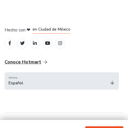
en Bogotá
en Amsterdam
en Madrid
en Ciudad de México
Hecho con
❤
en Belo Horizonte
Conoce Hotmart
Idioma
Español