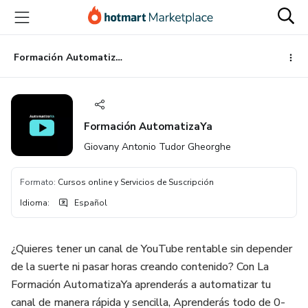
Ir
Ir
Ir
al
a
al
contenido
la
pie
principal
página
de
Formación AutomatizaYa
de
página
pago
Formación AutomatizaYa
Giovany Antonio Tudor Gheorghe
Formato
:
Cursos online y Servicios de Suscripción
Idioma
:
Español
¿Quieres tener un canal de YouTube rentable sin depender
de la suerte ni pasar horas creando contenido? Con La
Formación AutomatizaYa aprenderás a automatizar tu
canal de manera rápida y sencilla, Aprenderás todo de 0-