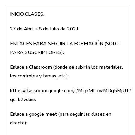
completo o los temas que más te hayan interesado sin
INICIO CLASES.
tener que volver a abonar la matrícula en las siguientes
ediciones.
27 de Abril a 8 de Julio de 2021
Ahora formas parte de un equipo de trabajo con el que
ENLACES PARA SEGUIR LA FORMACIÓN (SOLO
contar. Ya no estás solo.
PARA SUSCRIPTORES):
Enlace a Classroom (donde se subirán los materiales,
los controles y tareas, etc.):
https://classroom.google.com/c/MjgxMDcwMDg5MjU1?
cjc=k2vduss
Enlace a google meet (para seguir las clases en
directo):