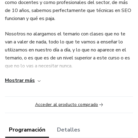
como docentes y como profesionales del sector, de más
de 10 años, sabemos perfectamente que técnicas en SEO
funcionan y qué es paja.
Nosotros no alargamos el temario con clases que no te
van a valer de nada, todo lo que te vamos a enseñar lo
utilizamos en nuestro día a día, y lo que no aparece en el
temario, o es que es de un nivel superior a este curso o es
que no lo vas a necesitar nunca.
Mostrar más
Para aprovechar el curso al máximo recomendamos que el
alumno refuerce las clases con el material
complementario, las tutorías y si es posible, que repita las
Acceder al producto comprado
sesiones grabadas que se encontrarán en la nube.
Aprovecha la oportunidad de tener a tu lado un equipo de
profesionales cualificados que te asesoren en tus
Programación
Detalles
proyectos propios y si lo deseas, puedes repetir el curso