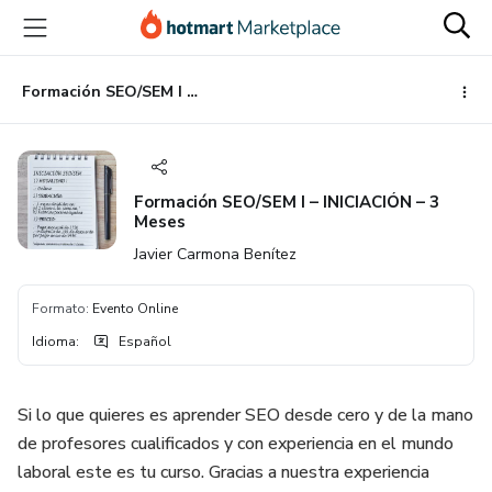
Ir
Ir
Ir
al
a
al
contenido
la
pie
principal
página
de
Formación SEO/SEM I – INICIACIÓN – 3 Meses
de
página
pago
Formación SEO/SEM I – INICIACIÓN – 3
Meses
Javier Carmona Benítez
Formato
:
Evento Online
Idioma
:
Español
Si lo que quieres es aprender SEO desde cero y de la mano
de profesores cualificados y con experiencia en el mundo
laboral este es tu curso. Gracias a nuestra experiencia