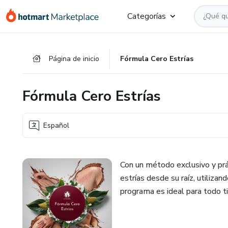
Ir
Ir
Ir
Categorías
al
a
al
contenido
la
pie
principal
página
de
Página de inicio
Fórmula Cero Estrías
de
página
pago
Fórmula Cero Estrías
Español
Con un método exclusivo y prá
estrías desde su raíz, utiliza
programa es ideal para todo ti