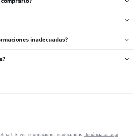
 comprarlo?
ormaciones inadecuadas?
s?
otmart. Si ves informaciones inadecuadas,
denúncialas aquí