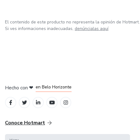
El contenido de este producto no representa la opinión de Hotmart.
Si ves informaciones inadecuadas,
denúncialas aquí
en Ciudad de México
en Bogotá
en Amsterdam
en Madrid
en Belo Horizonte
Hecho con
❤
Conoce Hotmart