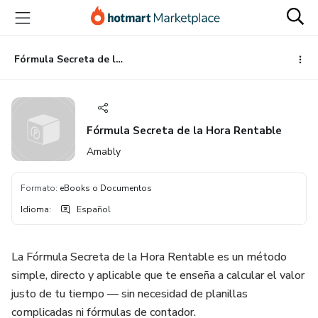
Ir
Ir
Ir
al
a
al
contenido
la
pie
principal
página
de
Fórmula Secreta de la Hora Rentable
de
página
pago
Fórmula Secreta de la Hora Rentable
Amably
Formato
:
eBooks o Documentos
Idioma
:
Español
La Fórmula Secreta de la Hora Rentable es un método
simple, directo y aplicable que te enseña a calcular el valor
justo de tu tiempo — sin necesidad de planillas
complicadas ni fórmulas de contador.