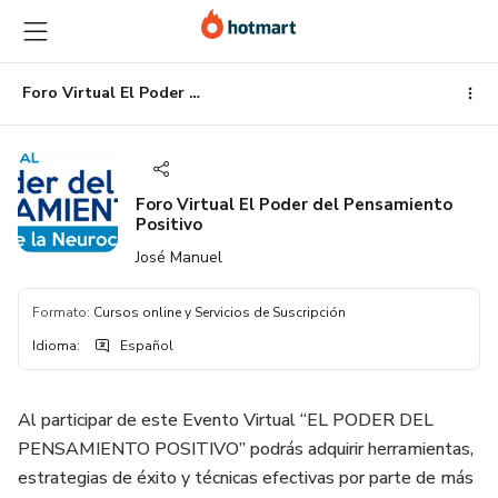
Ir
Ir
Ir
al
a
al
contenido
la
pie
principal
página
de
Foro Virtual El Poder del Pensamiento Positivo
de
página
pago
Foro Virtual El Poder del Pensamiento
Positivo
José Manuel
Formato
:
Cursos online y Servicios de Suscripción
Idioma
:
Español
Al participar de este Evento Virtual “EL PODER DEL
PENSAMIENTO POSITIVO” podrás adquirir herramientas,
estrategias de éxito y técnicas efectivas por parte de más