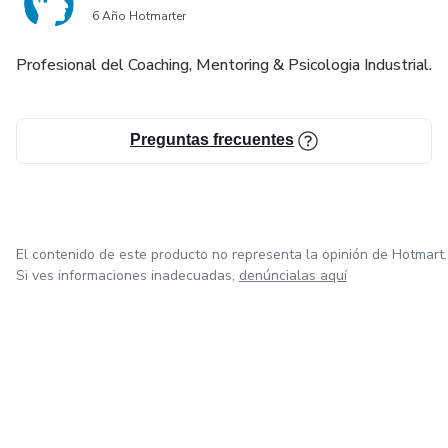
6 Año Hotmarter
Profesional del Coaching, Mentoring & Psicologia Industrial.
Preguntas frecuentes
El contenido de este producto no representa la opinión de Hotmart.
Si ves informaciones inadecuadas,
denúncialas aquí
en Bogotá
en Amsterdam
en Madrid