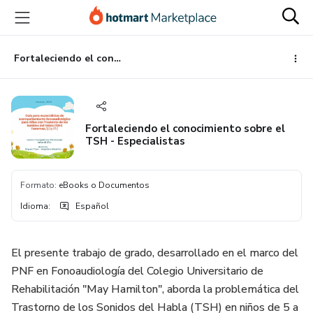
Ir
Ir
Ir
al
a
al
contenido
la
pie
principal
página
de
Fortaleciendo el conocimiento sobre el TSH - Especialistas
de
página
pago
Fortaleciendo el conocimiento sobre el
TSH - Especialistas
Formato
:
eBooks o Documentos
Idioma
:
Español
El presente trabajo de grado, desarrollado en el marco del
PNF en Fonoaudiología del Colegio Universitario de
Rehabilitación "May Hamilton", aborda la problemática del
Trastorno de los Sonidos del Habla (TSH) en niños de 5 a