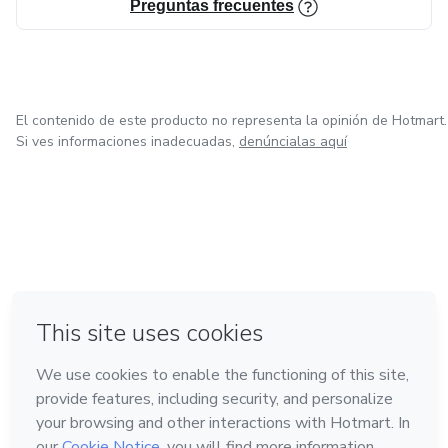
Preguntas frecuentes
El contenido de este producto no representa la opinión de Hotmart.
Si ves informaciones inadecuadas,
denúncialas aquí
en Bogotá
en Amsterdam
en Madrid
en Ciudad de México
Hecho con
❤
en Belo Horizonte
Conoce Hotmart