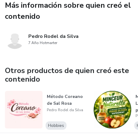
Más información sobre quien creó el
🧠 Ejercicios auditivos que ayudan a mejorar la
concentración
contenido
💡 Recomendaciones para potenciar los resultados en el
día a día
Pedro Rodel da Silva
7 Año Hotmarter
🕒 Guía de uso: cuándo y cómo escuchar el audio
No necesitas conocimientos previos.
Otros productos de quien creó este
contenido
Solo necesitas unos minutos al día.
Método Coreano
M
Este producto es ideal para:
de Sal Rosa
L
p
Pedro Rodel da Silva
✔ Personas que sienten fallas en la memoria
P
P
Hobbies
✔ Personas que buscan mayor claridad mental