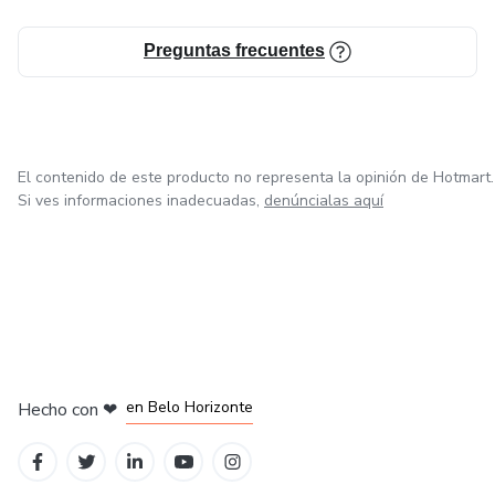
✔ Adultos que quieren mantener la mente activa
Preguntas frecuentes
✔ Cualquier persona que quiera mejorar su enfoque
👉 Es momento de dejar de ignorar las señales y empezar
a estimular tu mente de forma simple.
El contenido de este producto no representa la opinión de Hotmart.
Si ves informaciones inadecuadas,
denúncialas aquí
en Ciudad de México
en Bogotá
en Amsterdam
en Madrid
en Belo Horizonte
Hecho con
❤