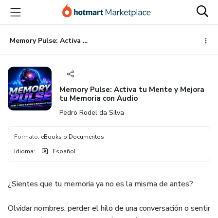
Ir
Ir
Ir
al
a
al
contenido
la
pie
principal
página
de
Memory Pulse: Activa tu Mente y Mejora tu Memoria con Audio
de
página
pago
Memory Pulse: Activa tu Mente y Mejora
tu Memoria con Audio
Pedro Rodel da Silva
Formato
:
eBooks o Documentos
Idioma
:
Español
¿Sientes que tu memoria ya no es la misma de antes?
Olvidar nombres, perder el hilo de una conversación o sentir