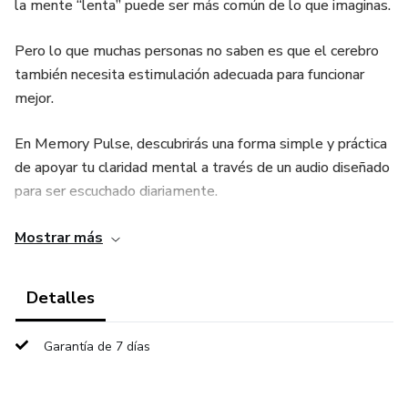
la mente “lenta” puede ser más común de lo que imaginas.
Pero lo que muchas personas no saben es que el cerebro
también necesita estimulación adecuada para funcionar
mejor.
En Memory Pulse, descubrirás una forma simple y práctica
de apoyar tu claridad mental a través de un audio diseñado
para ser escuchado diariamente.
Este método fue creado para ayudarte a activar tu mente,
Mostrar más
mejorar tu enfoque y estimular tu memoria de forma
progresiva.
Detalles
A lo largo del contenido, tendrás acceso a:
Garantía de 7 días
🎧 Un audio guiado diseñado para estimular la mente