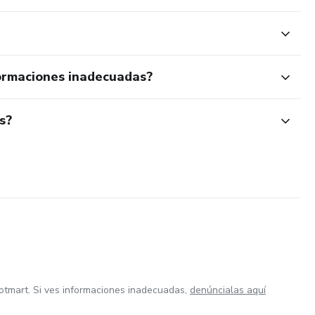
ormaciones inadecuadas?
s?
otmart. Si ves informaciones inadecuadas,
denúncialas aquí