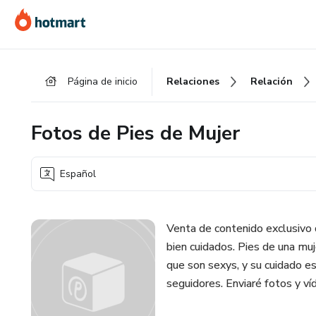
Ir
Ir
Ir
al
a
al
contenido
la
pie
principal
página
de
Página de inicio
Relaciones
Relación
de
página
pago
Fotos de Pies de Mujer
Español
Venta de contenido exclusivo d
bien cuidados. Pies de una mu
que son sexys, y su cuidado e
seguidores. Enviaré fotos y ví