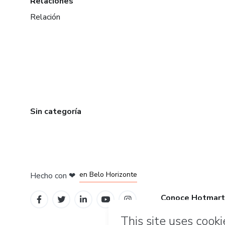
Relaciones
Relación
Sin categoría
en Ciudad de México
en Bogotá
en Amsterdam
en Madrid
en Belo Horizonte
Hecho con
❤
Conoce Hotmart