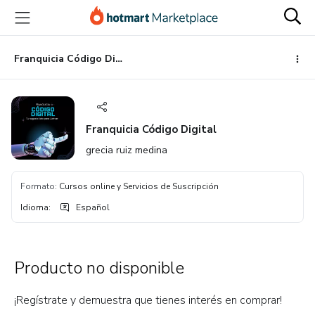
Ir
Ir
Ir
al
a
al
contenido
la
pie
principal
página
de
Franquicia Código Digital
de
página
pago
Franquicia Código Digital
grecia ruiz medina
Formato
:
Cursos online y Servicios de Suscripción
Idioma
:
Español
Producto no disponible
¡Regístrate y demuestra que tienes interés en comprar!