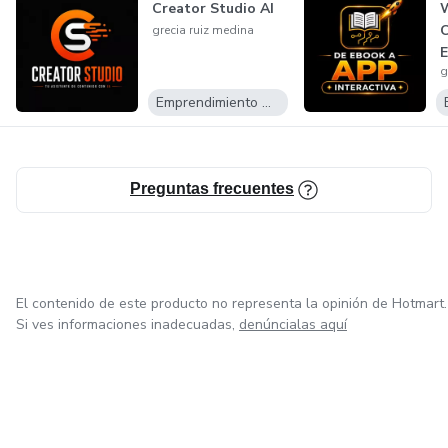
Creator Studio AI
grecia ruiz medina
g
Emprendimiento Digital
Preguntas frecuentes
El contenido de este producto no representa la opinión de Hotmart.
Si ves informaciones inadecuadas,
denúncialas aquí