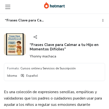
Ir
Ir
Ir
al
a
al
contenido
la
pie
principal
página
de
“Frases Clave para Calmar a tu Hijo en Momentos Difíciles”
de
página
pago
“Frases Clave para Calmar a tu Hijo en
Momentos Difíciles”
Yhonny machaca
Formato
:
Cursos online y Servicios de Suscripción
Idioma
:
Español
Es una colección de expresiones sencillas, empáticas y
validadoras que los padres o cuidadores pueden usar para
ayudar a los niños a regular sus emociones durante