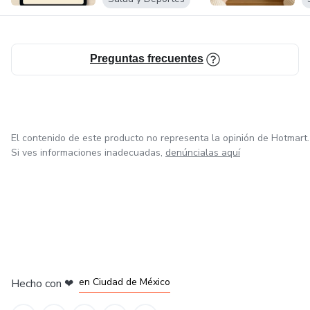
Preguntas frecuentes
El contenido de este producto no representa la opinión de Hotmart.
Si ves informaciones inadecuadas,
denúncialas aquí
en Bogotá
en Amsterdam
en Madrid
en Ciudad de México
Hecho con
❤
en Belo Horizonte