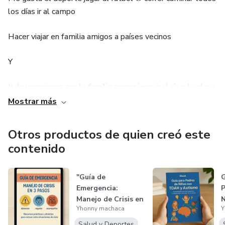
los días ir al campo
Hacer viajar en familia amigos a países vecinos
Y
Ir de vacaciones con la familia comer jugar ir al río o la playa
a muchos lugares de mi país
Mostrar más
También en tiempos libres me dedico a leer libros ver
Otros productos de quien creó este
series películas comedias animes.
contenido
También tengo mascotas que me alegran el día jugando
conmigo y son muy lindos
"Guía de
G
Emergencia:
P
Manejo de Crisis en
Yhonny machaca
Y
3 Pasos"
Salud y Deportes