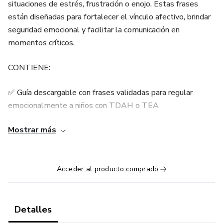
situaciones de estrés, frustración o enojo. Estas frases
están diseñadas para fortalecer el vínculo afectivo, brindar
seguridad emocional y facilitar la comunicación en
momentos críticos.
CONTIENE:
✅ Guía descargable con frases validadas para regular
emocionalmente a niños con TDAH o TEA
Mostrar más
✅ Evita frases que aumentan la frustración (con ejemplos
de qué decir en su lugar)
🎯 Beneficio: ayuda a calmar sin gritar ni castigar.
Acceder al producto comprado
Detalles