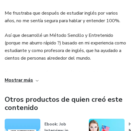
Me frustraba que después de estudiar inglés por varios
años, no me sentía segura para hablar y entender 100%.
Así que desarrollé un Método Sencillo y Entretenido
(porque me aburro rápido ?) basado en mi experiencia como
estudiante y como profesora de inglés, que ha ayudado a
cientos de personas alrededor del mundo.
Si te pasa como a mí, que los métodos tradicionales te
Mostrar más
aburren, entonces mis Cusrso son PERFECTOS PARA TI
Descubre todos los trucos que necesitas saber para
Otros productos de quien creó este
mejorar tu Pronunciación, Listening & Speaking a través de
contenido
series, películas y canciones.
Ebook: Job
H
Interview in
N