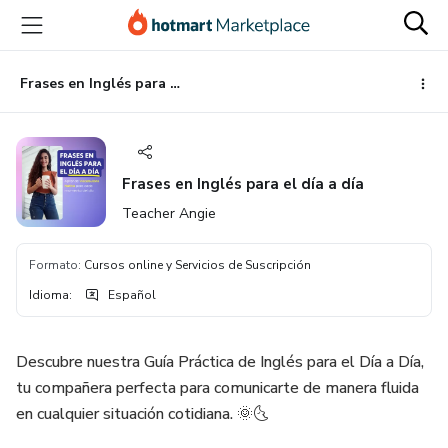
Ir
Ir
Ir
al
a
al
contenido
la
pie
principal
página
de
Frases en Inglés para el día a día
de
página
pago
Frases en Inglés para el día a día
Teacher Angie
Formato
:
Cursos online y Servicios de Suscripción
Idioma
:
Español
Descubre nuestra Guía Práctica de Inglés para el Día a Día,
tu compañera perfecta para comunicarte de manera fluida
en cualquier situación cotidiana. 🌞🌜