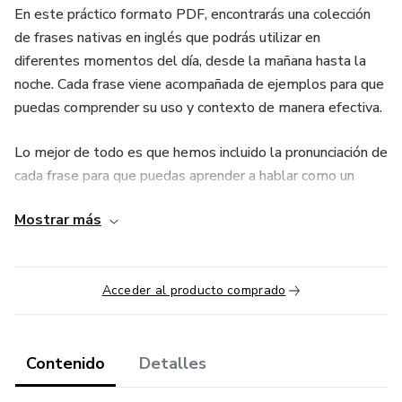
En este práctico formato PDF, encontrarás una colección
de frases nativas en inglés que podrás utilizar en
diferentes momentos del día, desde la mañana hasta la
noche. Cada frase viene acompañada de ejemplos para que
puedas comprender su uso y contexto de manera efectiva.
Lo mejor de todo es que hemos incluido la pronunciación de
cada frase para que puedas aprender a hablar como un
nativo. Además, hemos desarrollado una aplicación
Mostrar más
interactiva que te ayudará a recordar todo el vocabulario y
podrás poner en práctica todo lo aprendido con divertidos
ejercicios.
Acceder al producto comprado
¡No importa si estás tomando un café por la mañana,
haciendo compras en el supermercado o disfrutando de una
cena con amigos, esta guía te brindará las herramientas
Contenido
Detalles
necesarias para comunicarte en inglés de manera natural y