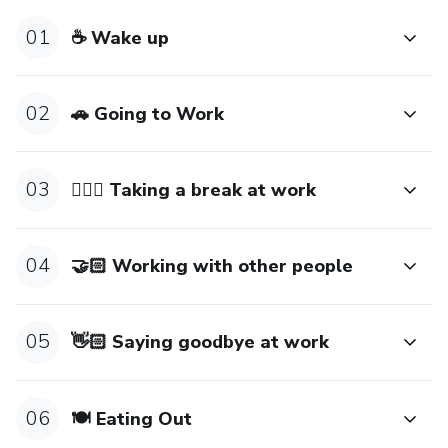
segura!
01
☕ Wake up
Descarga ahora nuestra Guía Práctica de Inglés para el Día
a Día y transforma tus conversaciones diarias en
experiencias enriquecedoras y auténticas.
02
🚗 Going to Work
03
🧘🏻‍♀️ Taking a break at work
04
🤝🏻 Working with other people
05
👋🏻 Saying goodbye at work
06
🍽️ Eating Out