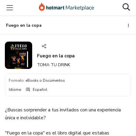
Ir
Ir
Ir
al
a
al
contenido
la
pie
principal
página
de
Fuego en la copa
de
página
pago
Fuego en la copa
TOMA TU DRINK
Formato
:
eBooks o Documentos
Idioma
:
Español
¿Buscas sorprender a tus invitados con una experiencia
única e inolvidable?
"Fuego en la copa" es el libro digital que estabas