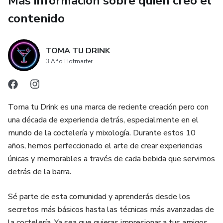
Más información sobre quien creó el
¡No te pierdas la oportunidad de despertar los sentidos de
tus invitados y elevar tu coctelería al siguiente nivel!
contenido
TOMA TU DRINK
3 Año Hotmarter
Toma tu Drink es una marca de reciente creación pero con
una década de experiencia detrás, especialmente en el
mundo de la coctelería y mixología. Durante estos 10
años, hemos perfeccionado el arte de crear experiencias
únicas y memorables a través de cada bebida que servimos
detrás de la barra.
Sé parte de esta comunidad y aprenderás desde los
secretos más básicos hasta las técnicas más avanzadas de
la coctelería. Ya sea que quieras impresionar a tus amigos