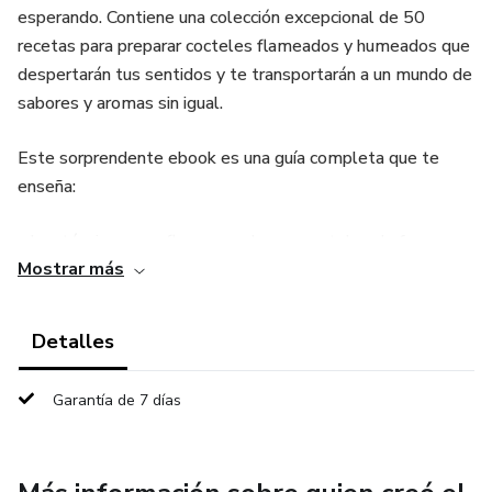
esperando. Contiene una colección excepcional de 50
recetas para preparar cocteles flameados y humeados que
despertarán tus sentidos y te transportarán a un mundo de
sabores y aromas sin igual.
Este sorprendente ebook es una guía completa que te
enseña:
- Las técnicas para flamear y ahumar cocteles de forma
Mostrar más
segura y profesional.
- Los ingredientes necesarios para crear experiencias únicas
Detalles
e inolvidables.
Garantía de 7 días
- Los secretos para lograr una presentación impecable que
sorprenderá a tus invitados.