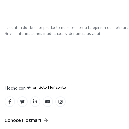
El contenido de este producto no representa la opinión de Hotmart.
Si ves informaciones inadecuadas,
denúncialas aquí
en Ciudad de México
en Bogotá
en Amsterdam
en Madrid
en Belo Horizonte
Hecho con
❤
Conoce Hotmart