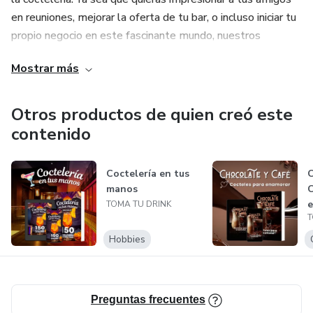
en reuniones, mejorar la oferta de tu bar, o incluso iniciar tu
propio negocio en este fascinante mundo, nuestros
productos están diseñados para proporcionarte una base
Mostrar más
sólida y práctica.
Otros productos de quien creó este
contenido
Coctelería en tus
C
manos
C
TOMA TU DRINK
T
Hobbies
Preguntas frecuentes