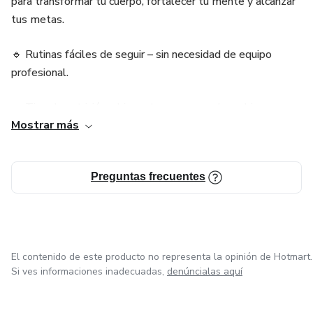
para transformar tu cuerpo, fortalecer tu mente y alcanzar
tus metas.
🔹 Rutinas fáciles de seguir – sin necesidad de equipo
profesional.
🔹 Tips de nutrición y bienestar – porque el cambio
Mostrar más
comienza desde adentro.
🔹 Contenido actualizado y basado en experiencia real.
Preguntas frecuentes
🔹 Acceso desde cualquier lugar y a cualquier hora.
💪 No se trata de entrenar más, sino de entrenar mejor.
El contenido de este producto no representa la opinión de Hotmart.
Empieza hoy tu camino hacia una versión más fuerte,
Si ves informaciones inadecuadas,
denúncialas aquí
saludable y segura de ti misma/o.