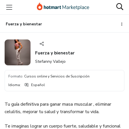
Ir
Ir
Ir
al
a
al
contenido
la
pie
principal
página
de
Fuerza y bienestar
de
página
pago
Fuerza y bienestar
Stefanny Vallejo
Formato
:
Cursos online y Servicios de Suscripción
Idioma
:
Español
Tu guía definitiva para ganar masa muscular , eliminar
celulitis, mejorar tu salud y transformar tu vida.
Te imaginas lograr un cuerpo fuerte, saludable y funcional