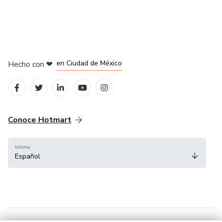
en Bogotá
en Amsterdam
en Madrid
en Ciudad de México
Hecho con
❤
en Belo Horizonte
Conoce Hotmart
Idioma
Español