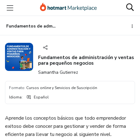
Ir
Ir
Ir
al
a
al
contenido
la
pie
principal
página
de
Fundamentos de administración y ventas para pequeños negocios
de
página
pago
Fundamentos de administración y ventas
para pequeños negocios
Samantha Gutierrez
Formato
:
Cursos online y Servicios de Suscripción
Idioma
:
Español
Aprende los conceptos básicos que todo emprendedor
exitoso debe conocer para gestionar y vender de forma
eficiente para llevar tu negocio al siguiente nivel.