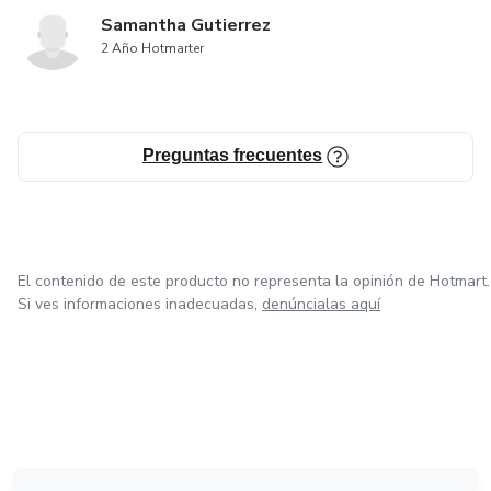
Samantha Gutierrez
2 Año Hotmarter
Preguntas frecuentes
El contenido de este producto no representa la opinión de Hotmart.
Si ves informaciones inadecuadas,
denúncialas aquí
en Bogotá
en Amsterdam
en Madrid