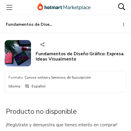
Ir
Ir
Ir
al
a
al
contenido
la
pie
principal
página
de
Fundamentos de Diseño Gráfico: Expresa Ideas Visualmente
de
página
pago
Fundamentos de Diseño Gráfico: Expresa
Ideas Visualmente
Formato
:
Cursos online y Servicios de Suscripción
Idioma
:
Español
Producto no disponible
¡Regístrate y demuestra que tienes interés en comprar!