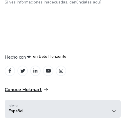
Si ves informaciones inadecuadas,
denúncialas aquí
en Ciudad de México
en Bogotá
en Amsterdam
en Madrid
en Belo Horizonte
Hecho con
❤
Conoce Hotmart
Idioma
Español