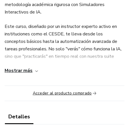
metodología académica rigurosa con Simuladores
Interactivos de IA.
Este curso, diseñado por un instructor experto activo en
instituciones como el CESDE, te lleva desde los
conceptos básicos hasta la automatización avanzada de
tareas profesionales. No solo "verás" cómo funciona la IA,
sino que "practicarás" en tiempo real con nuestra suite
exclusiva de herramientas.
Mostrar más
¿Qué hace único a este curso? A diferencia de otros cursos
en el mercado, aquí obtendrás acceso directo a la Suite de
Herramientas "Professor Yepes AI", que incluye 9
Acceder al producto comprado
aplicaciones interactivas desarrolladas a medida, tales
como:
Detalles
Deep Guide & LLM Explora: Para entender el "cerebro" de