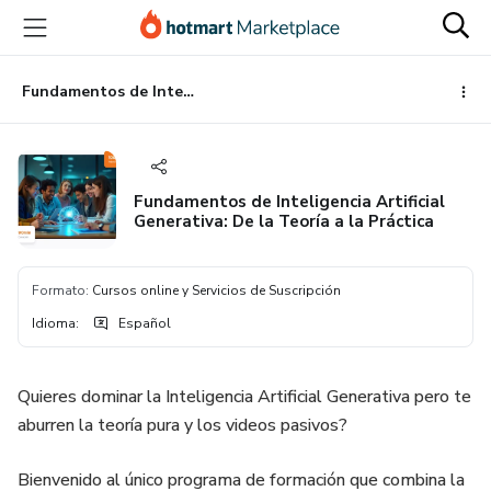
Ir
Ir
Ir
al
a
al
contenido
la
pie
principal
página
de
Fundamentos de Inteligencia Artificial Generativa: De la Teoría a la Práctica
de
página
pago
Fundamentos de Inteligencia Artificial
Generativa: De la Teoría a la Práctica
Formato
:
Cursos online y Servicios de Suscripción
Idioma
:
Español
Quieres dominar la Inteligencia Artificial Generativa pero te
aburren la teoría pura y los videos pasivos?
Bienvenido al único programa de formación que combina la