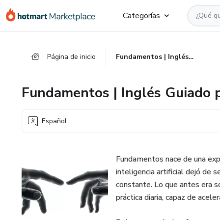
Ir
Ir
Ir
Categorías
al
a
al
contenido
la
pie
principal
página
de
Página de inicio
Fundamentos | Inglés Guiado por IA | Fluidez Inicial
de
página
pago
Fundamentos | Inglés Guiado por
Español
Fundamentos nace de una exper
inteligencia artificial dejó de
constante. Lo que antes era s
práctica diaria, capaz de aceler