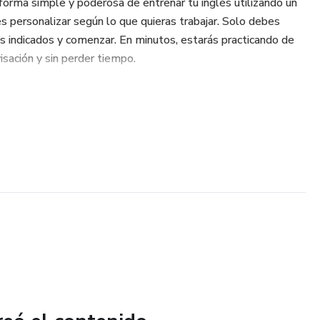
forma simple y poderosa de entrenar tu inglés utilizando un
personalizar según lo que quieras trabajar. Solo debes
s indicados y comenzar. En minutos, estarás practicando de
isación y sin perder tiempo.
tal se convierte así en un entrenamiento activo, progresivo y
ros, vocabulario o conversación, y desarrollar tu
ural, confiada y fluida.
nea del aprendizaje, entendiendo que el spanglish puede ser
uidez auténtica, especialmente en contextos latinoamericanos
 nuestra identidad cotidiana. Aquí la tecnología no
 impulsa.
glas, sino entrenar tu capacidad de expresarte con seguridad,
ndo cada vez más digital.
tica guiada con intención.