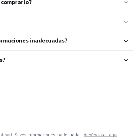
 comprarlo?
ormaciones inadecuadas?
s?
otmart. Si ves informaciones inadecuadas,
denúncialas aquí