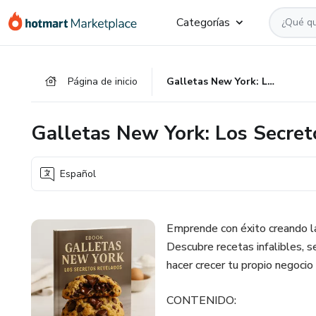
Ir
Ir
Ir
Categorías
al
a
al
contenido
la
pie
principal
página
de
Página de inicio
Galletas New York: Los Secretos Revelados
de
página
pago
Galletas New York: Los Secre
Español
Emprende con éxito creando l
Descubre recetas infalibles, s
hacer crecer tu propio negocio
CONTENIDO: