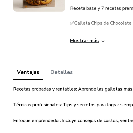
Receta base y 7 recetas prem
✅Galleta Chips de Chocolate
✅Galleta Chips de Chocolate 
Mostrar más
✅Galleta de Triple Chocolate
✅Galleta Red Velvet + Relle
Ventajas
Detalles
✅Galleta con Oreo + Relleno
Recetas probadas y rentables: Aprende las galletas más 
✅Galleta de Pistacho y choco
Técnicas profesionales: Tips y secretos para lograr siemp
✅Galleta S’more
Enfoque emprendedor: Incluye consejos de costos, ventas
Extra: Consejos de negocio, co