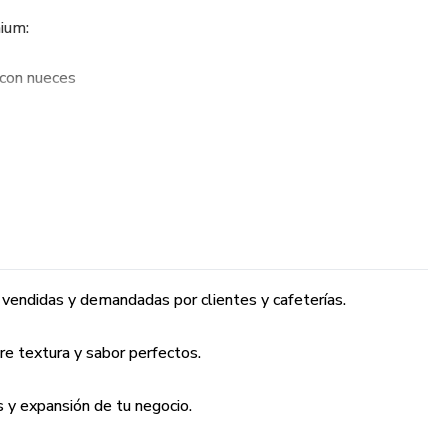
ium:
 con nueces
Rellena de + Relleno de Caramelo salado y brownie
 + Relleno de Nutella
no de frosting de Queso Crema
 cookies and cream
vendidas y demandadas por clientes y cafeterías.
late blanco + Relleno de Crema de Pistacho
re textura y sabor perfectos.
 y expansión de tu negocio.
stos, marketing y presentación.