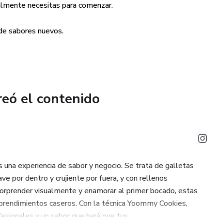
realmente necesitas para comenzar.
 POR TIEMPO LIMITADO 🎁
 de sabores nuevos.
ién recibirás de regalo nuestra receta de Brownie Fudge la
etas de nuestro Ebook de Galletas NY🍫
reó el contenido
na experiencia de sabor y negocio. Se trata de galletas
e por dentro y crujiente por fuera, y con rellenos
 sorprender visualmente y enamorar al primer bocado, estas
mprendimientos caseros. Con la técnica Yoommy Cookies,
esionales y un sabor que hará que tus...