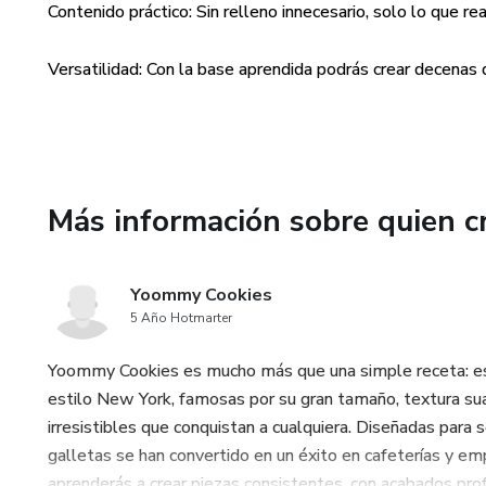
Contenido práctico: Sin relleno innecesario, solo lo que 
🎁 APROVECHA EL REGALO
Versatilidad: Con la base aprendida podrás crear decenas
Con la compra del Ebook, tamb
cual puede complementar rec
Más información sobre quien c
Yoommy Cookies
5 Año Hotmarter
Yoommy Cookies es mucho más que una simple receta: es u
estilo New York, famosas por su gran tamaño, textura suav
irresistibles que conquistan a cualquiera. Diseñadas para
galletas se han convertido en un éxito en cafeterías y e
aprenderás a crear piezas consistentes, con acabados prof