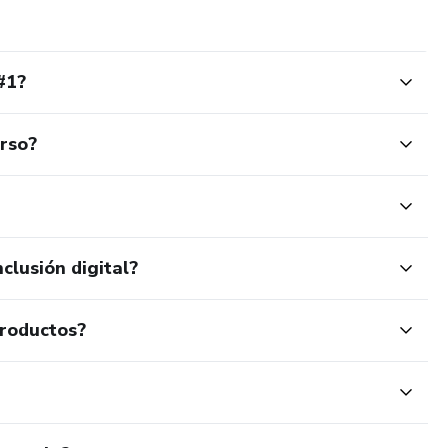
#1?
urso?
clusión digital?
productos?