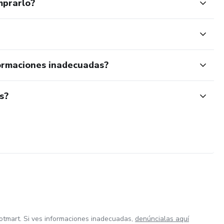
mprarlo?
ormaciones inadecuadas?
s?
otmart. Si ves informaciones inadecuadas,
denúncialas aquí