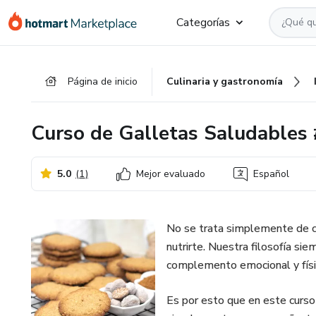
Ir
Ir
Ir
Categorías
al
a
al
contenido
la
pie
principal
página
de
Página de inicio
Culinaria y gastronomía
de
página
pago
Curso de Galletas Saludables
5.0
(
1
)
Mejor evaluado
Español
No se trata simplemente de co
nutrirte. Nuestra filosofía si
complemento emocional y físic
Es por esto que en este curso