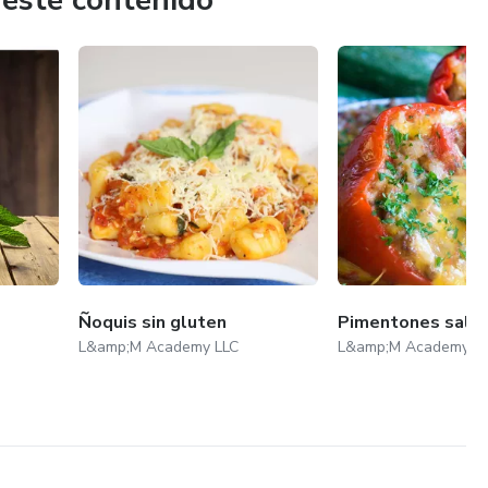
 este contenido
Ñoquis sin gluten
Pimentones salu
L&amp;M Academy LLC
L&amp;M Academy L