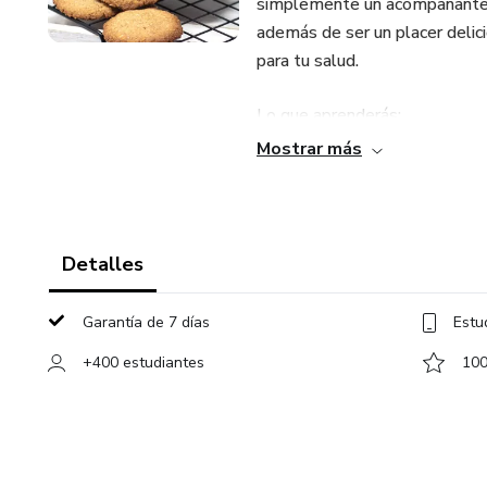
simplemente un acompañante a 
además de ser un placer delic
para tu salud.
Lo que aprenderás:
Mostrar más
- Galletas Crunch
- Galletas de Jengibre y Espe
Detalles
- Galletas de Chocolate Rust
Garantía de 7 días
Estu
- Leche de Almendras
+400 estudiantes
100
- Mantequilla Ghee