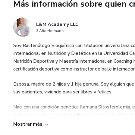
Más información sobre quien c
L&M Academy LLC
3 Año Hotmarter
Soy Bacteriólogo Bioquímico con titulación universitaria 
Internacional en Nutrición y Dietética en la Universidad Ca
Nutrición Deportiva y Maestría Internacional en Coaching N
certificación deportiva como instructor de baile inter
Esposa, madre de 2 hijos y 1 hija perruna. Soy alguien que 
sus pacientes, viviendo para ser libres y felices.
Nací con una condición genética llamada Sitosterolemia, 
muy corta y con la que me dedico día a día a salir adela
hasta la condición más difícil en seres humanos. Soy ejem
Mostrar más
propios.