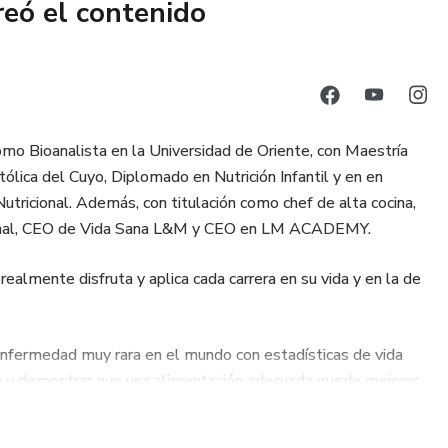
reó el contenido
como Bioanalista en la Universidad de Oriente, con Maestría
tólica del Cuyo, Diplomado en Nutrición Infantil y en en
utricional. Además, con titulación como chef de alta cocina,
nacional, CEO de Vida Sana L&M y CEO en LM ACADEMY.
realmente disfruta y aplica cada carrera en su vida y en la de
enfermedad muy rara en el mundo con estadísticas de vida
nte y demostrar que una alimentación adecuada puede mejorar
plo no solo con los logros de mis pacientes sino con los míos