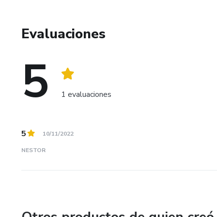
“No es lo mismo comer que nutrirte, quien come sacia su 
aseguro que cambiaré tu visión hacia la vida sana.
Evaluaciones
5
1 evaluaciones
5
10/11/2022
NESTOR