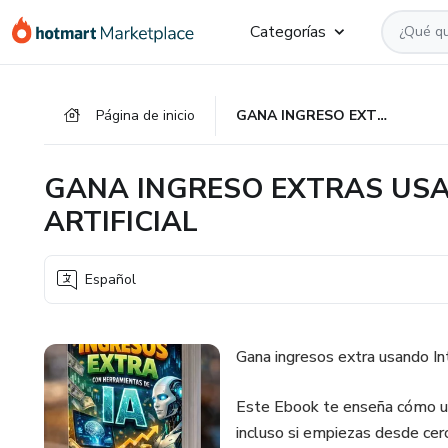
Ir
Ir
Ir
Categorías
al
a
al
contenido
la
pie
principal
página
de
Página de inicio
GANA INGRESO EXTRAS USANDO INTELIGENCIA ARTIFICIAL
de
página
pago
GANA INGRESO EXTRAS USA
ARTIFICIAL
Español
Gana ingresos extra usando Inte
Este Ebook te enseña cómo usa
incluso si empiezas desde cer