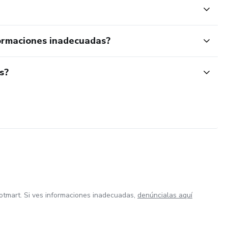
ormaciones inadecuadas?
s?
otmart. Si ves informaciones inadecuadas,
denúncialas aquí