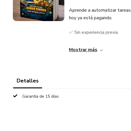
Aprende a automatizar tareas, 
hoy ya está pagando.
✅ Sin experiencia previa
✅ Desde casa
Mostrar más
✅ Con apoyo paso a paso
👉 Empieza hoy y convierte la 
Detalles
Garantía de 15 días