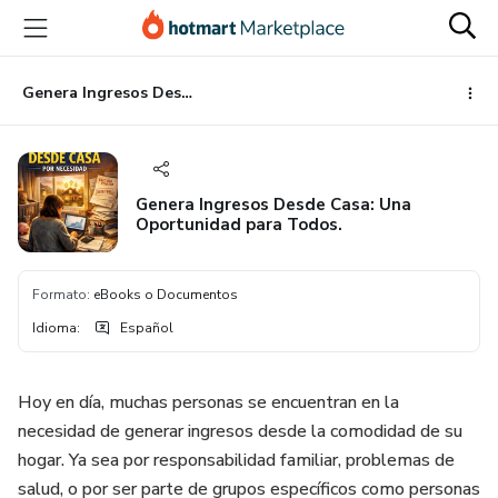
Ir
Ir
Ir
al
a
al
contenido
la
pie
principal
página
de
Genera Ingresos Desde Casa: Una Oportunidad para Todos.
de
página
pago
Genera Ingresos Desde Casa: Una
Oportunidad para Todos.
Formato
:
eBooks o Documentos
Idioma
:
Español
Hoy en día, muchas personas se encuentran en la
necesidad de generar ingresos desde la comodidad de su
hogar. Ya sea por responsabilidad familiar, problemas de
salud, o por ser parte de grupos específicos como personas