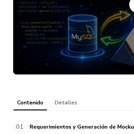
etc…), con solo cambiar el no
rehacer todo el proyecto, ad
- Y mucho más...
Si quieres aprender a desarro
POO, PDO, MySQL, JQuery Aja
de nivel en el desarrollo Fro
es tu curso!
Contenido
Detalles
01
Requerimientos y Generación de Mock