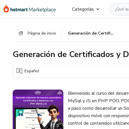
Ir
Ir
Ir
Categorías
al
a
al
contenido
la
pie
principal
página
de
Página de inicio
Generación de Certificados y Diplomas con PHP, MySql y JS
de
página
pago
Generación de Certificados y 
Español
Bienvenido al curso del desar
MySql y JS en PHP POO, PDO, 
a paso como desarrollar un Si
dispositivo móvil con respons
control de contenidos utiliza