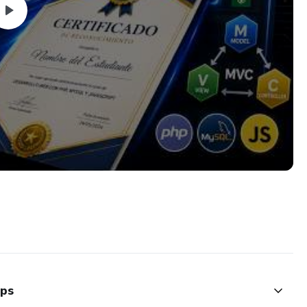
mbre de la base de datos en la conexión y sin necesidad de
emás que con PDO nos brinda mucho más seguridad.
llar aplicaciones web y manejar un proyecto desde 0 con PHP
x, Json, Bootstrap, diagrama de GANTT, Kanban y GIT subir
ntend, Backend y aumentar tus oportunidades laborales ¡Este
ups