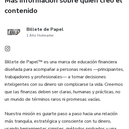
Más información sobre quien creó el
- Métodos eficaces para registrar y seguir tus gastos
contenido
- Oportunidades de generar ingresos en línea
Billete de Papel
- Cómo equilibrar el trabajo de medio tiempo con los
1 Año Hotmarter
estudios
- Aprender a priorizar necesidades sobre deseos
Billete de Papel™ es una marca de educación financiera
diseñada para acompañar a personas reales —principiantes,
- Cómo aprovechar al máximo los descuentos para
trabajadores y profesionales— a tomar decisiones
estudiantes
inteligentes con su dinero sin complicarse la vida. Creemos
que las finanzas deben ser claras, humanas y prácticas, no
Al aplicar estas estrategias, estarás mejor preparado para
un mundo de términos raros ni promesas vacías.
enfrentar los desafíos financieros durante tus años de
estudio y más allá. "Gestión del Dinero para Estudiantes"
Nuestra misión es guiarte paso a paso hacia una relación
te ofrece las herramientas necesarias para desarrollar
más tranquila, estratégica y consciente con tu dinero,
hábitos financieros saludables que te acompañarán toda la
usando herramientas simples, métodos probados y una