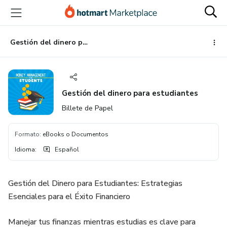
Ir
Ir
Ir
al
a
al
contenido
la
pie
principal
página
de
Gestión del dinero para estudiantes
de
página
pago
Gestión del dinero para estudiantes
Billete de Papel
Formato
:
eBooks o Documentos
Idioma
:
Español
Gestión del Dinero para Estudiantes: Estrategias
Esenciales para el Éxito Financiero
Manejar tus finanzas mientras estudias es clave para