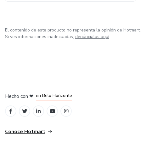
El contenido de este producto no representa la opinión de Hotmart.
Si ves informaciones inadecuadas,
denúncialas aquí
en Ciudad de México
en Bogotá
en Amsterdam
en Madrid
en Belo Horizonte
Hecho con
❤
Conoce Hotmart