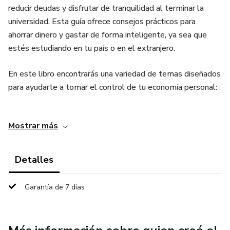
reducir deudas y disfrutar de tranquilidad al terminar la
universidad. Esta guía ofrece consejos prácticos para
ahorrar dinero y gastar de forma inteligente, ya sea que
estés estudiando en tu país o en el extranjero.
En este libro encontrarás una variedad de temas diseñados
para ayudarte a tomar el control de tu economía personal:
- La importancia de la educación financiera para estudiantes
Mostrar más
- Técnicas de planificación para gastar con inteligencia
Detalles
- Formas creativas de reducir gastos
Garantía de 7 días
- Uso responsable de tarjetas de crédito y débito
- Cómo crear un fondo de emergencia