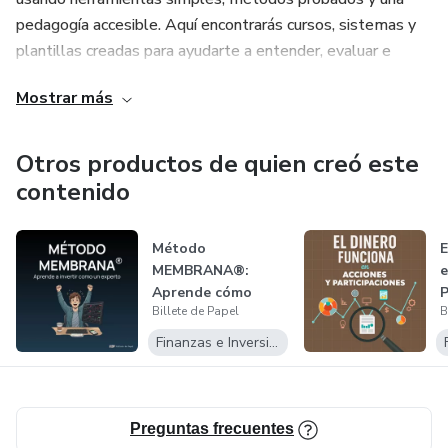
vida.
pedagogía accesible. Aquí encontrarás cursos, sistemas y
plantillas creadas para ayudarte a entender, evaluar e
invertir con criterio, paciencia y disciplina.
Mostrar más
Somos una marca que apuesta por la claridad y el progreso
constante. Si buscas aprender finanzas de forma honesta,
Otros productos de quien creó este
estructurada y sin humo, Billete de Papel™ es el lugar
contenido
donde tu camino financiero empieza con orden y termina
con confianza.
Método
E
MEMBRANA®:
e
Aprende cómo
P
Billete de Papel
B
elegir tus acciones.
Finanzas e Inversiones
Preguntas frecuentes