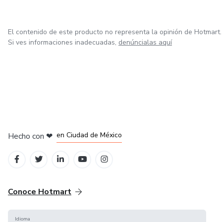
El contenido de este producto no representa la opinión de Hotmart.
Si ves informaciones inadecuadas,
denúncialas aquí
en Bogotá
en Amsterdam
en Madrid
en Ciudad de México
Hecho con
❤
en Belo Horizonte
Conoce Hotmart
Idioma