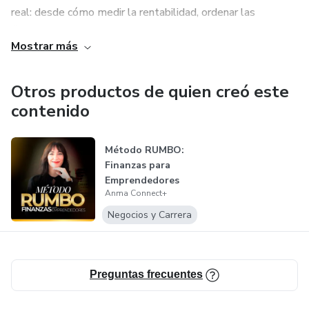
real: desde cómo medir la rentabilidad, ordenar las
finanzas, proyectar escenarios y escalar un negocio con
Mostrar más
bases sólidas. Combinamos teoría con herramientas
prácticas y acompañamiento cercano para que el alumno
tome acción, paso fundamental para lograr un impacto
Otros productos de quien creó este
directo en los resultados.
contenido
Método RUMBO:
Finanzas para
Emprendedores
Anma Connect+
Negocios y Carrera
Preguntas frecuentes