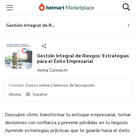
Ir
Ir
Ir
al
a
al
contenido
la
pie
principal
página
de
Gestión Integral de Riesgos: Estrategias para el Éxito Empresarial
de
página
pago
Gestión Integral de Riesgos: Estrategias
para el Éxito Empresarial
Anma Connect+
Formato
:
Cursos online y Servicios de Suscripción
Idioma
:
Español
Descubre cómo transformar tu enfoque empresarial, tomar
decisiones con confianza y prevenir pérdidas en tu negocio.
Aprende estrategias prácticas que te guiarán hacia el éxito