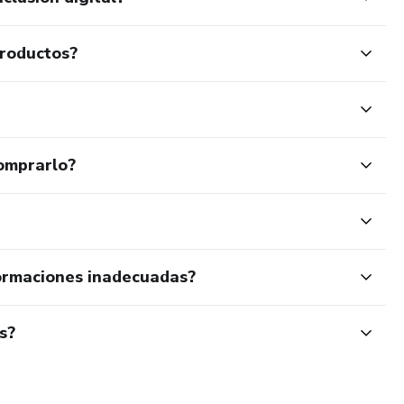
productos?
omprarlo?
ormaciones inadecuadas?
s?