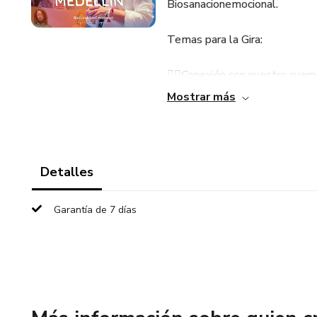
Biosanacionemocional.
Temas para la Gira:
🧘‍♂️Conexión con nuestro cuer
Mostrar más
🧘‍♀️Influencia de nuestros anc
🧘‍♂️Programación en nuestro i
Detalles
🫶🏻Meditación volver a nacer
Garantía de 7 días
Lugar: Inntu Hotel Transversa
Incluye para la gira:
Refrigerios