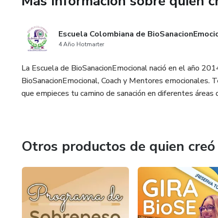
Más información sobre quien c
Memorias digitales
Horario sábado para la gira 7
Escuela Colombiana de BioSanacionEmoci
4 Año Hotmarter
Hora de registro 7:00 A.M.
La Escuela de BioSanacionEmocional nació en el año 20
BioSanacionEmocional, Coach y Mentores emocionales. Te
que empieces tu camino de sanación en diferentes áreas d
Otros productos de quien creó