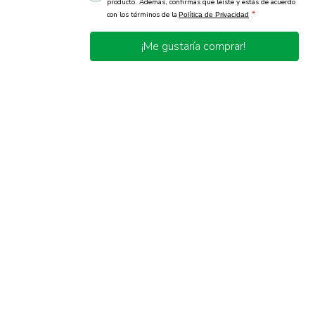
producto. Además, confirmas que leíste y estás de acuerdo
*
con los términos de la
Política de Privacidad
¡Me gustaría comprar!