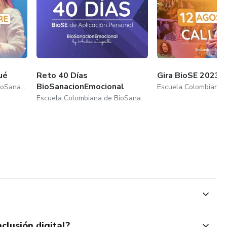
ué
Reto 40 Días
Gira BioSE 2023 C
BioSanacionEmocional
Escuela Colombiana de BioSanacionEmocional
Escuela Colombiana de BioSanacionEmocional
clusión digital?