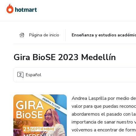
Ir
Ir
Ir
al
a
al
contenido
la
pie
principal
página
de
Página de inicio
Enseñanza y estudios académi
de
página
pago
Gira BioSE 2023 Medellín
Español
Andrea Lasprilla por medio de
valor para que puedas reconoc
abordaremos el pasado con la 
importancia de sanar nuestro 
volvernos a encontrar de forma