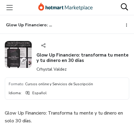
Ir
Ir
Ir
al
a
al
contenido
la
pie
principal
página
de
Glow Up Financiero: transforma tu mente y tu dinero en 30 días
de
página
pago
Glow Up Financiero: transforma tu mente
y tu dinero en 30 días
Crhystal Valdez
Formato
:
Cursos online y Servicios de Suscripción
Idioma
:
Español
Glow Up Financiero: Transforma tu mente y tu dinero en
solo 30 días.