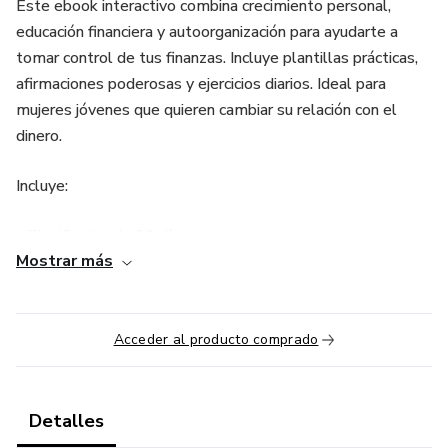
Este ebook interactivo combina crecimiento personal,
educación financiera y autoorganización para ayudarte a
tomar control de tus finanzas. Incluye plantillas prácticas,
afirmaciones poderosas y ejercicios diarios. Ideal para
mujeres jóvenes que quieren cambiar su relación con el
dinero.
Incluye:
- Planificador de 30 días
Mostrar más
- Plantillas: presupuesto, ingresos, vision board
- Tips simples y efectivos
Acceder al producto comprado
- Espacios para escribir como agenda
Detalles
Ideal para mujeres que desean un glow up financiero real: