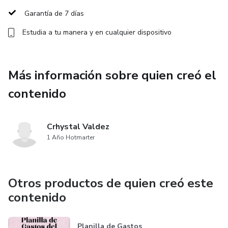
mental, emocional y económico.
Garantía de 7 días
📩 Formato PDF – úsalo digitalmente o imprímelo
Estudia a tu manera y en cualquier dispositivo
🎁 Bonus incluidos: Plan 50/30/20, Plan 30-60-90 y más
Más información sobre quien creó el
Publicado por menteabundantestudio, con amor y
contenido
propósito.
Crhystal Valdez
1 Año Hotmarter
Otros productos de quien creó este
contenido
Planilla de Gastos