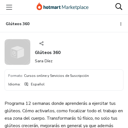
Ir
Ir
Ir
al
a
al
contenido
la
pie
principal
página
de
Glúteos 360
de
página
pago
Glúteos 360
Sara Díez
Formato
:
Cursos online y Servicios de Suscripción
Idioma
:
Español
Programa 12 semanas donde aprenderás a ejercitar tus
glúteos. Cómo activarlos, como focalizar todo el trabajo en
esa zona del cuerpo. Transformarás tú físico, no solo tus
glúteos crecerán, mejorarás en general ya que además