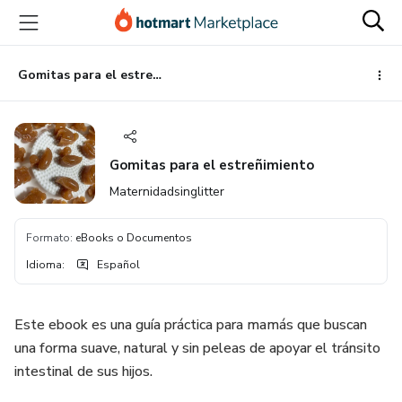
Ir
Ir
Ir
al
a
al
contenido
la
pie
principal
página
de
Gomitas para el estreñimiento
de
página
pago
Gomitas para el estreñimiento
Maternidadsinglitter
Formato
:
eBooks o Documentos
Idioma
:
Español
Este ebook es una guía práctica para mamás que buscan
una forma suave, natural y sin peleas de apoyar el tránsito
intestinal de sus hijos.