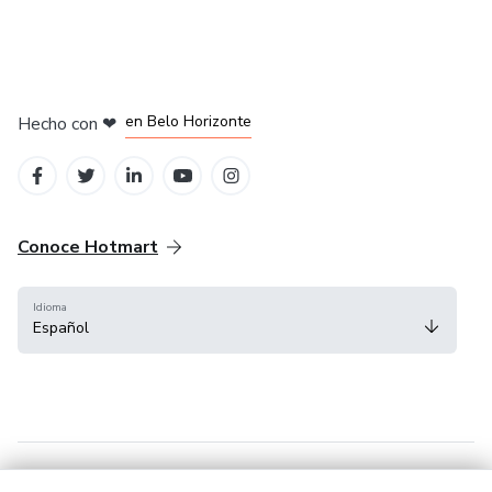
en Ciudad de México
en Bogotá
en Amsterdam
en Madrid
en Belo Horizonte
Hecho con
❤
Conoce Hotmart
Idioma
Español