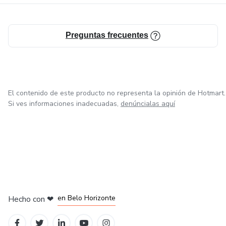
Preguntas frecuentes
El contenido de este producto no representa la opinión de Hotmart.
Si ves informaciones inadecuadas,
denúncialas aquí
en Ciudad de México
en Bogotá
en Amsterdam
en Madrid
en Belo Horizonte
Hecho con
❤