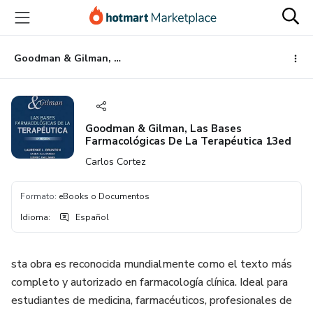
Ir
Ir
Ir
al
a
al
contenido
la
pie
principal
página
de
Goodman & Gilman, Las Bases Farmacológicas De La Terapéutica 13ed
de
página
pago
Goodman & Gilman, Las Bases
Farmacológicas De La Terapéutica 13ed
Carlos Cortez
Formato
:
eBooks o Documentos
Idioma
:
Español
sta obra es reconocida mundialmente como el texto más
completo y autorizado en farmacología clínica. Ideal para
estudiantes de medicina, farmacéuticos, profesionales de