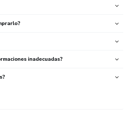
mprarlo?
ormaciones inadecuadas?
s?