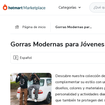
Ir
Ir
Ir
Categorías
al
a
al
contenido
la
pie
principal
página
de
Página de inicio
Gorras Modernas para Jóvenes con Actitud
de
página
pago
Gorras Modernas para Jóvenes
Español
Descubre nuestra colección d
complementar su estilo con u
diseños, colores y materiales
personalidad y actividades diar
que también te protegen del 