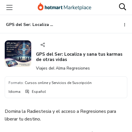
Ir
Ir
Ir
al
a
al
contenido
la
pie
principal
página
de
GPS del Ser: Localiza y sana tus karmas de otras vidas
de
página
pago
GPS del Ser: Localiza y sana tus karmas
de otras vidas
Viajes del Alma Regresiones
Formato
:
Cursos online y Servicios de Suscripción
Idioma
:
Español
Domina la Radiestesia y el acceso a Regresiones para
liberar tu destino.