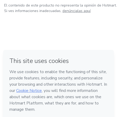
El contenido de este producto no representa la opinión de Hotmart.
Si ves informaciones inadecuadas,
denúncialas aquí
en Ciudad de México
Hecho con
❤
en Belo Horizonte
en Bogotá
en Amsterdam
en Madrid
Conoce Hotmart
Idioma
Español