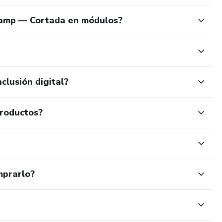
camp — Cortada en módulos?
clusión digital?
productos?
mprarlo?