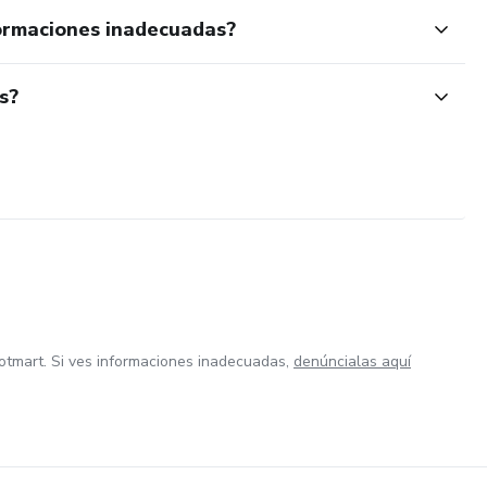
ormaciones inadecuadas?
s?
otmart. Si ves informaciones inadecuadas,
denúncialas aquí