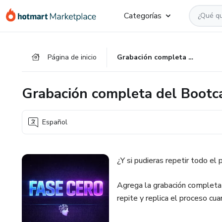
Ir
Ir
Ir
Categorías
al
a
al
contenido
la
pie
principal
página
de
Página de inicio
Grabación completa del Bootcamp — Cortada en módulos
de
página
pago
Grabación completa del Boot
Español
¿Y si pudieras repetir todo el
Agrega la grabación complet
repite y replica el proceso c