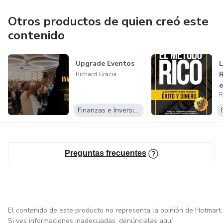
normal, empleados y emprendedores que quieren tomar
las riendas de sus finanzas y asegurarse un futuro próspero
Otros productos de quien creó este
sin demasiadas preocupaciones.
contenido
Upgrade Eventos
L
R
Richard Gracia
e
R
Finanzas e Inversiones
Preguntas frecuentes
El contenido de este producto no representa la opinión de Hotmart.
Si ves informaciones inadecuadas,
denúncialas aquí