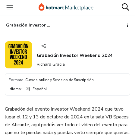
Ir
Ir
Ir
al
a
al
contenido
la
pie
principal
página
de
Grabación Investor Weekend 2024
de
página
pago
Grabación Investor Weekend 2024
Richard Gracia
Formato
:
Cursos online y Servicios de Suscripción
Idioma
:
Español
Grabación del evento Investor Weekend 2024 que tuvo
lugar el 12 y 13 de octubre de 2024 en la sala VB Spaces
de Alicante, aquí podrás ver todo el vídeo del evento para
que no te pierdas nada y puedas verlo siempre que quieras.