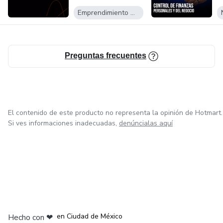
Emprendimiento Digital
Preguntas frecuentes
El contenido de este producto no representa la opinión de Hotmart.
Si ves informaciones inadecuadas,
denúncialas aquí
en Bogotá
en Amsterdam
en Madrid
en Ciudad de México
Hecho con
❤