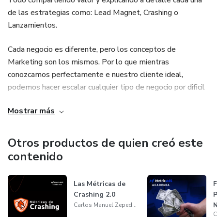
Todo compartiendo valor y explicando a detalle cada una
de las estrategias como: Lead Magnet, Crashing o
Lanzamientos.
Cada negocio es diferente, pero los conceptos de
Marketing son los mismos. Por lo que mientras
conozcamos perfectamente e nuestro cliente ideal,
podemos hacer escalar cualquier tipo de negocio por dificil
que parezca.
Mostrar más
BIENVENIDOS AL MUNDO DEL MARKETING DIGITAL
Otros productos de quien creó este
contenido
Las Métricas de
F
Crashing 2.0
P
N
Carlos Manuel Zepeda Guzman
A