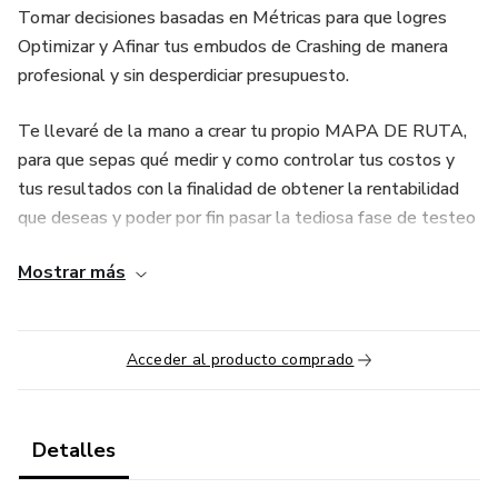
Tomar decisiones basadas en Métricas para que logres
Optimizar y Afinar tus embudos de Crashing de manera
profesional y sin desperdiciar presupuesto.
Te llevaré de la mano a crear tu propio MAPA DE RUTA,
para que sepas qué medir y como controlar tus costos y
tus resultados con la finalidad de obtener la rentabilidad
que deseas y poder por fin pasar la tediosa fase de testeo
que menos del 5% de Marketeros logran pasar alguna vez
Mostrar más
en su vida.
Después de este Workshop serás del 95% de Marketers
que si podrán vivir la experiencia de generar ventas todos
Acceder al producto comprado
los días.
Detalles