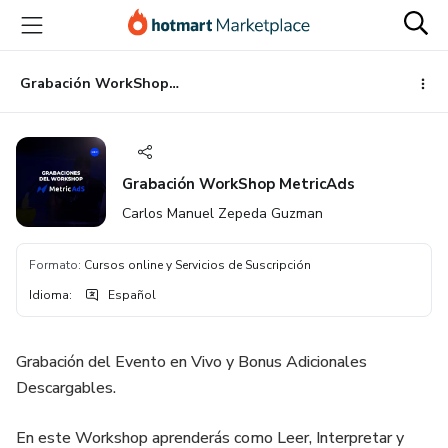
Ir
Ir
Ir
al
a
al
contenido
la
pie
principal
página
de
Grabación WorkShop MetricAds
de
página
pago
Grabación WorkShop MetricAds
Carlos Manuel Zepeda Guzman
Formato
:
Cursos online y Servicios de Suscripción
Idioma
:
Español
Grabación del Evento en Vivo y Bonus Adicionales
Descargables.
En este Workshop aprenderás como Leer, Interpretar y