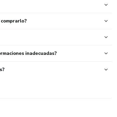
 comprarlo?
ormaciones inadecuadas?
s?