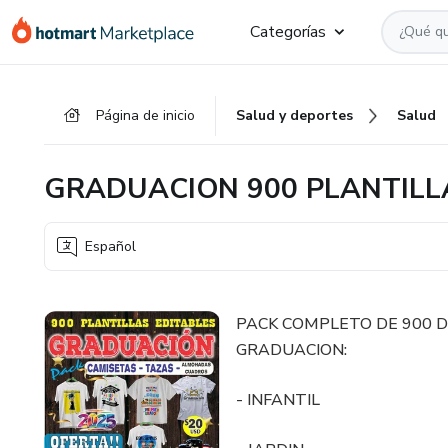
Ir
Ir
Ir
Categorías
al
a
al
contenido
la
pie
principal
página
de
Página de inicio
Salud y deportes
Salud
de
página
pago
GRADUACION 900 PLANTILL
Español
PACK COMPLETO DE 900 D
GRADUACION:
- INFANTIL