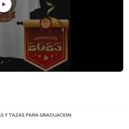
 pega para ver el catalogo)
rive/folders/175VeerQlXp3BM-tBahK9OzIpHZdw-JdS?
S Y TAZAS PARA GRADUACION: