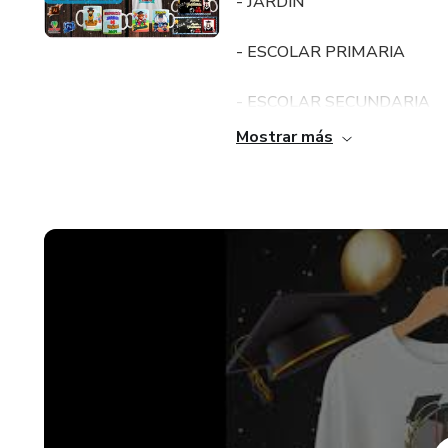
- JARDIN
- ESCOLAR PRIMARIA
- ESCOLAR SECUNDARIA
Mostrar más
- GRADUACION UNIVERSIT
PLANTILLAS EDITABLES P
FORMATO PSD,COREL DRA
BONUS DE REGALO
- PACK DE ALMOHADAS P
- PACK DE TOGAS PARA M