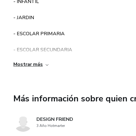
- INFANTIL
- JARDIN
- ESCOLAR PRIMARIA
- ESCOLAR SECUNDARIA
Mostrar más
- GRADUACION UNIVERSITARIA O SUPERIOR
PLANTILLAS EDITABLES PARA CAMISETAS Y TAZA
Más información sobre quien c
FORMATO PSD,COREL DRAW,ILLUSTRATOR,
DESIGN FRIEND
3 Año Hotmarter