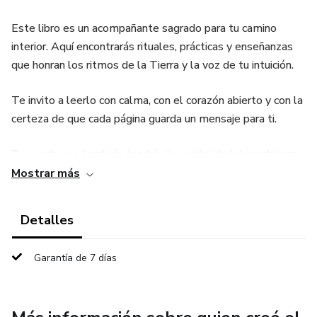
Este libro es un acompañante sagrado para tu camino
interior. Aquí encontrarás rituales, prácticas y enseñanzas
que honran los ritmos de la Tierra y la voz de tu intuición.
Te invito a leerlo con calma, con el corazón abierto y con la
certeza de que cada página guarda un mensaje para ti.
Recuerda que también tendrás la posibilidad de participar
en celebraciones chamánicas en vivo conmigo, y que formas
Mostrar más
parte de una comunidad de mujeres que caminan contigo.
Detalles
Que este material despierte tu memoria ancestral y te
recuerde lo que siempre ha vivido en ti.
Garantía de 7 días
Con amor,
Yasmine Cielo y Tierra✨🌙