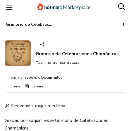
Ir
Ir
Ir
al
a
al
contenido
la
pie
principal
página
de
Grimorio de Celebraciones Chamánicas
de
página
pago
Grimorio de Celebraciones Chamánicas
Yasmine Gómez-Salazar
Formato
:
eBooks o Documentos
Idioma
:
Español
🌿 Bienvenida, mujer medicina.
Gracias por adquirir este Grimorio de Celebraciones
Chamánicas.