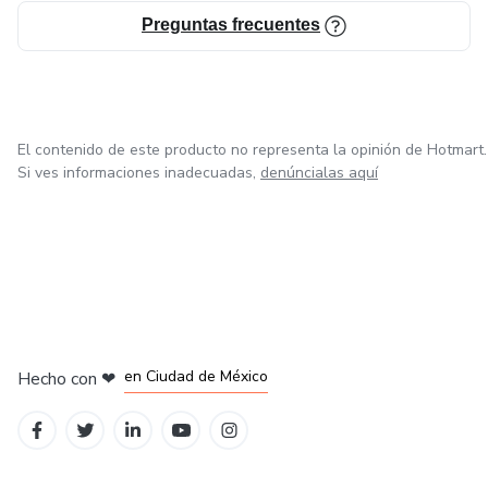
Preguntas frecuentes
El contenido de este producto no representa la opinión de Hotmart.
Si ves informaciones inadecuadas,
denúncialas aquí
en Bogotá
en Amsterdam
en Madrid
en Ciudad de México
Hecho con
❤
en Belo Horizonte