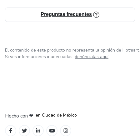
Preguntas frecuentes
El contenido de este producto no representa la opinión de Hotmart.
Si ves informaciones inadecuadas,
denúncialas aquí
en Bogotá
en Amsterdam
en Madrid
en Ciudad de México
Hecho con
❤
en Belo Horizonte