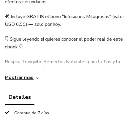
efectos secundarios.
🎁 Incluye GRATIS el bono “Infusiones Milagrosas” (valor
USD 6.99) — solo por hoy.
👇 Sigue leyendo si quieres conocer el poder real de este
ebook 👇
Respira Tranquilo: Remedios Naturales para la Tos y la
Gripa es mucho más que un simple ebook.
Mostrar más
Es una guía práctica, empática y respaldada por la sabiduría
ancestral y la ciencia moderna, diseñada para quienes
Detalles
buscan una alternativa efectiva a los medicamentos
químicos.
Garantía de 7 días
🎁 BONO EXCLUSIVO INCLUIDO GRATIS: