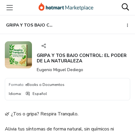
Ir
Ir
Ir
al
a
al
contenido
la
pie
principal
página
de
GRIPA Y TOS BAJO CONTROL: EL PODER DE LA NATURALEZA
de
página
pago
GRIPA Y TOS BAJO CONTROL: EL PODER
DE LA NATURALEZA
Eugenio Miguel Dediego
Formato
:
eBooks o Documentos
Idioma
:
Español
🌿 ¿Tos o gripa? Respira Tranquilo.
Alivia tus síntomas de forma natural, sin químicos ni