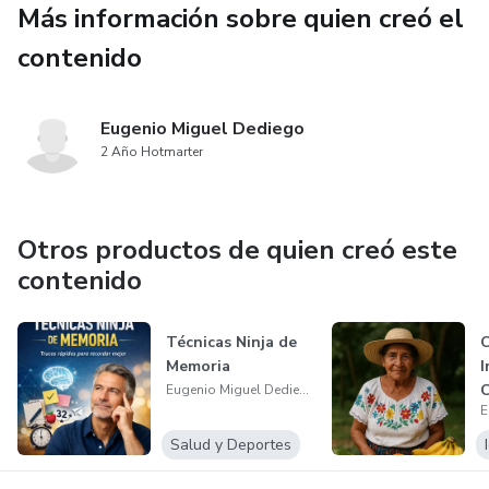
Más información sobre quien creó el
💚 Infusiones Milagrosas: Bebidas Naturales para Aliviar la
Tos y la Congestión
contenido
(Valor real: USD 6.99 – hoy lo recibes sin costo)
Eugenio Miguel Dediego
✅ Solo por hoy. Ideal para adultos, jóvenes y familias que
2 Año Hotmarter
desean cuidar su salud con remedios naturales, seguros y
accesibles.
Otros productos de quien creó este
contenido
Técnicas Ninja de
C
Memoria
I
C
Eugenio Miguel Dediego
R
Salud y Deportes