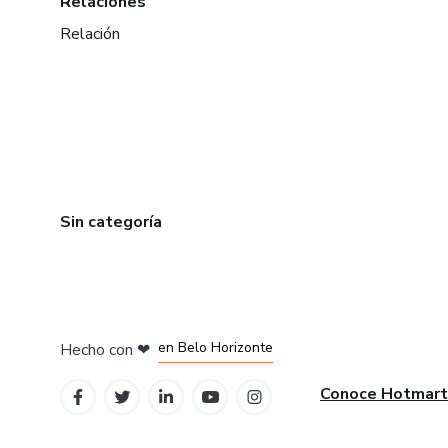
Relaciones
Relación
Sin categoría
en Ciudad de México
en Bogotá
en Amsterdam
en Madrid
en Belo Horizonte
Hecho con
❤
Conoce Hotmart