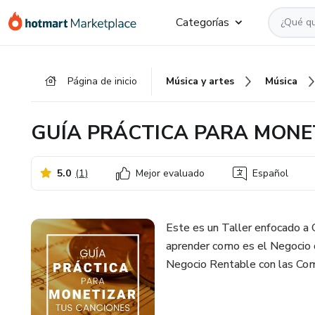
Ir
Ir
Ir
Categorías
al
a
al
contenido
la
pie
principal
página
de
Página de inicio
Música y artes
Música
de
página
pago
GUÍA PRÁCTICA PARA MONE
5.0
(
1
)
Mejor evaluado
Español
Este es un Taller enfocado a
aprender como es el Negocio d
Negocio Rentable con las Com