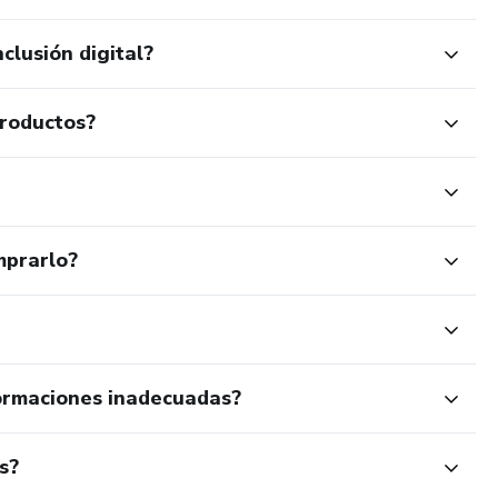
clusión digital?
productos?
mprarlo?
ormaciones inadecuadas?
s?