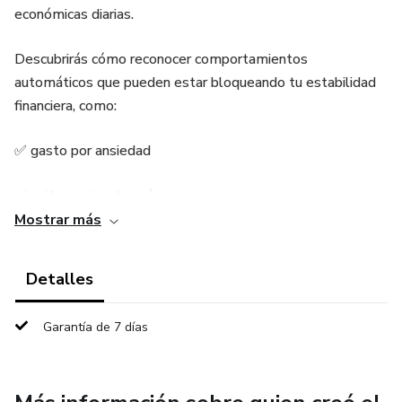
económicas diarias.
Descubrirás cómo reconocer comportamientos
automáticos que pueden estar bloqueando tu estabilidad
financiera, como:
✅ gasto por ansiedad
✅ evitar revisar tus números
Mostrar más
✅ mentalidad de escasez
Detalles
✅ culpa al ahorrar
Garantía de 7 días
Incluye un ejercicio práctico simple para observar tus
emociones antes de gastar, aplicar correcciones rápidas y
comenzar a tomar decisiones financieras más conscientes.