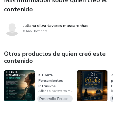
Más información sobre quien creó el
Ideal para personas que desean:
contenido
• mejorar su relación con el dinero
Juliana silva tavares mascarenhas
• controlar impulsos financieros
6 Año Hotmarter
• desarrollar hábitos más saludables
Otros productos de quien creó este
• construir estabilidad con consciencia
contenido
Una herramienta rápida, clara y poderosa para comenzar a
transformar tu mente financiera desde hoy.
Kit Anti-
2
Pensamientos
p
Intrusivos
E
Juliana silva tavares mascarenhas
Desarrollo Personal