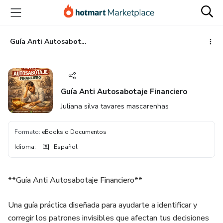
Ir
Ir
Ir
al
a
al
contenido
la
pie
principal
página
de
Guía Anti Autosabotaje Financiero
de
página
pago
Guía Anti Autosabotaje Financiero
Juliana silva tavares mascarenhas
Formato
:
eBooks o Documentos
Idioma
:
Español
**Guía Anti Autosabotaje Financiero**
Una guía práctica diseñada para ayudarte a identificar y
corregir los patrones invisibles que afectan tus decisiones