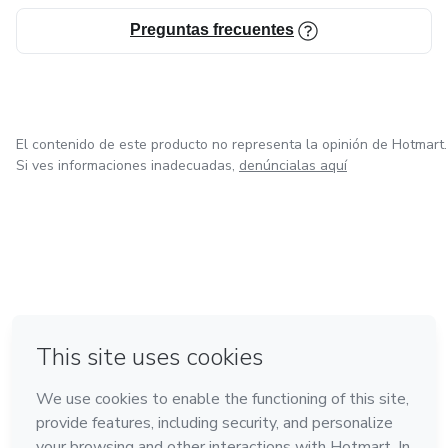
Preguntas frecuentes
El contenido de este producto no representa la opinión de Hotmart.
Si ves informaciones inadecuadas,
denúncialas aquí
en Ciudad de México
en Bogotá
en Amsterdam
en Madrid
en Belo Horizonte
Hecho con
❤