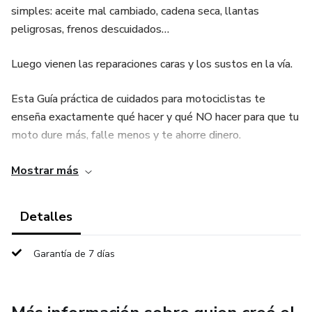
simples: aceite mal cambiado, cadena seca, llantas
peligrosas, frenos descuidados…
Luego vienen las reparaciones caras y los sustos en la vía.
Esta Guía práctica de cuidados para motociclistas te
enseña exactamente qué hacer y qué NO hacer para que tu
moto dure más, falle menos y te ahorre dinero.
💥 En pocas páginas aprenderás:
Mostrar más
Cómo detectar fallas antes de que te dejen varado
Detalles
El mantenimiento básico que todo motociclista debe saber
Garantía de 7 días
Tips rápidos para evitar daños graves al motor
Cómo rodar más seguro sin gastar en el taller