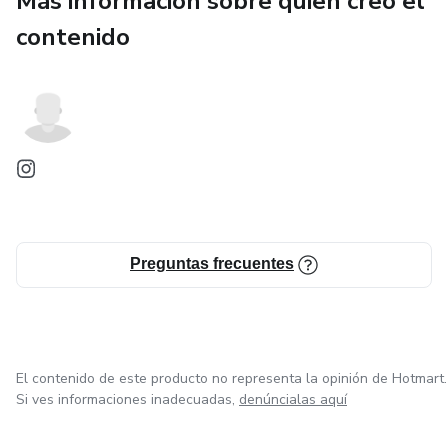
Más información sobre quien creó el
contenido
Un checklist simple que puedes usar cada mes
⏱️ No necesitas ser mecánico
💰 Cuesta menos que una ida al taller
📱 La aplicas desde hoy mismo
👉 Si usas tu moto para trabajar o moverte a diario, no leer
Preguntas frecuentes
esta guía te va a salir más caro.
🔥 Consíguela ahora y empieza a cuidar tu moto como se
debe.
El contenido de este producto no representa la opinión de Hotmart.
Si ves informaciones inadecuadas,
denúncialas aquí