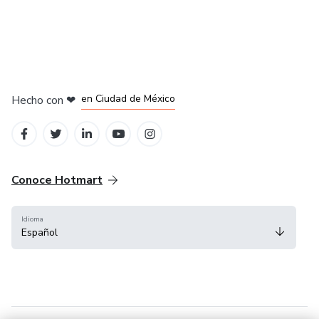
en Bogotá
en Amsterdam
en Madrid
en Ciudad de México
Hecho con
❤
en Belo Horizonte
Conoce Hotmart
Idioma
Español