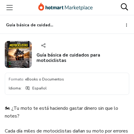
Ir
Ir
Ir
al
a
al
contenido
la
pie
principal
página
de
Guía básica de cuidados para motociclistas
de
página
pago
Guía básica de cuidados para
motociclistas
Formato
:
eBooks o Documentos
Idioma
:
Español
🏍️ ¿Tu moto te está haciendo gastar dinero sin que lo
notes?
Cada día miles de motociclistas dañan su moto por errores