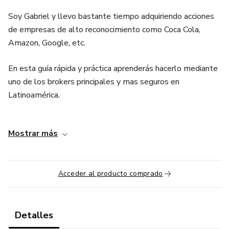
Soy Gabriel y llevo bastante tiempo adquiriendo acciones
de empresas de alto reconocimiento como Coca Cola,
Amazon, Google, etc.
En esta guía rápida y práctica aprenderás hacerlo mediante
uno de los brokers principales y mas seguros en
Latinoamérica.
Un broker es un intermediario que nos permite tener
Mostrar más
acceso al mercado de valores donde podremos encontrar
acciones, ETF´f, etc para poder adquirir instrumentos
financieros e inversiones.
Acceder al producto comprado
Detalles