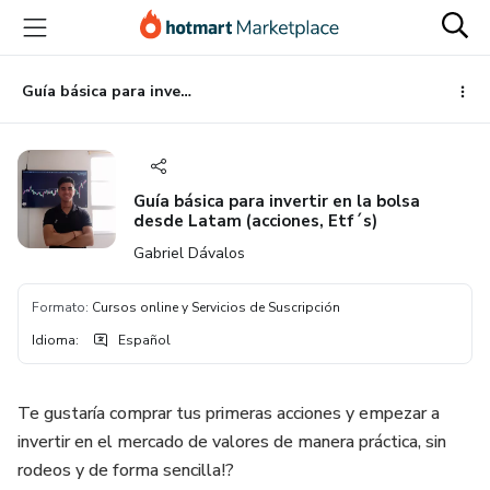
Ir
Ir
Ir
al
a
al
contenido
la
pie
principal
página
de
Guía básica para invertir en la bolsa desde Latam (acciones, Etf´s)
de
página
pago
Guía básica para invertir en la bolsa
desde Latam (acciones, Etf´s)
Gabriel Dávalos
Formato
:
Cursos online y Servicios de Suscripción
Idioma
:
Español
Te gustaría comprar tus primeras acciones y empezar a
invertir en el mercado de valores de manera práctica, sin
rodeos y de forma sencilla!?