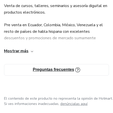
Venta de cursos, talleres, seminarios y asesoría diguital en
productos electrónicos.
Pre venta en Ecuador, Colombia, México, Venezuela y el
resto de países de habla hispana con excelentes
descuentos y promociones de mercado sumamente
accesibles para consumidores diguitales de todos los
Mostrar más
productos y nichos de mercado variantes y cambiantes.
Ventas online y desarrollo de nuevos productos diguitales
Preguntas frecuentes
para el consumidor en tiempo real.
Soy un chico de 25 años persona natural y emprendedor
que gusta de desarrollar proyectos e ideas.
El contenido de este producto no representa la opinión de Hotmart.
Si ves informaciones inadecuadas,
denúncialas aquí