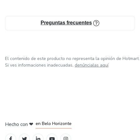
Preguntas frecuentes
El contenido de este producto no representa la opinión de Hotmart.
Si ves informaciones inadecuadas,
denúncialas aquí
en Ciudad de México
en Bogotá
en Amsterdam
en Madrid
en Belo Horizonte
Hecho con
❤