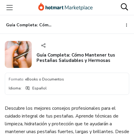
Ir
Ir
Ir
al
a
al
contenido
la
pie
principal
página
de
Guía Completa: Cómo Mantener tus Pestañas Saludables y Hermosas
de
página
pago
Guía Completa: Cómo Mantener tus
Pestañas Saludables y Hermosas
Formato
:
eBooks o Documentos
Idioma
:
Español
Descubre los mejores consejos profesionales para el
cuidado integral de tus pestañas. Aprende técnicas de
limpieza, hidratación y protección que te ayudarán a
mantener unas pestañas fuertes, largas y brillantes. Desde