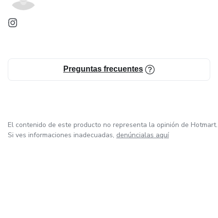
Preguntas frecuentes
El contenido de este producto no representa la opinión de Hotmart.
Si ves informaciones inadecuadas,
denúncialas aquí
en Ciudad de México
en Bogotá
en Amsterdam
en Madrid