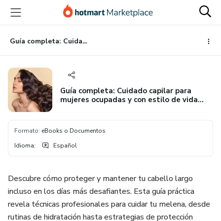
Ir
Ir
Ir
al
a
al
contenido
la
pie
principal
página
de
Guía completa: Cuidado capilar para mujeres ocupadas y con estilo de vida activo
de
página
pago
Guía completa: Cuidado capilar para
mujeres ocupadas y con estilo de vida
activo
Formato
:
eBooks o Documentos
Idioma
:
Español
Descubre cómo proteger y mantener tu cabello largo
incluso en los días más desafiantes. Esta guía práctica
revela técnicas profesionales para cuidar tu melena, desde
rutinas de hidratación hasta estrategias de protección