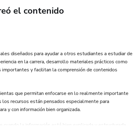
 para el uso de oxígeno
reó el contenido
especialmente para:
tales diseñados para ayudar a otros estudiantes a estudiar de
periencia en la carrera, desarrollo materiales prácticos como
mergencias
 importantes y facilitan la comprensión de contenidos
ratoria
amientas que permitan enfocarse en lo realmente importante
ara, estructurada y útil para reforzar conocimientos clínicos y
s los recursos están pensados especialmente para
 en el manejo del oxígeno en pacientes.
ra y con información bien organizada.
cuando la información está bien explicada y estructurada,
roceso de formación en enfermería y otras áreas de la