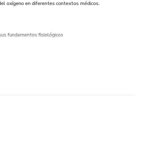
el oxígeno en diferentes contextos médicos.
sus fundamentos fisiológicos
o en la práctica clínica
 bajo flujo y alto flujo
ermedades respiratorias y cardiovasculares
 la oxigenoterapia
aciente
lisis práctico