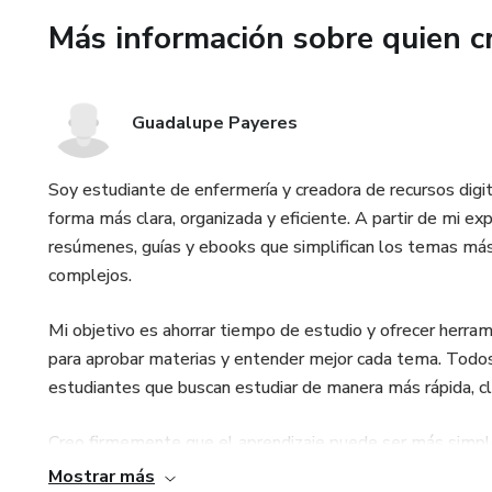
✔ Tablas de referencia rápida
Más información sobre quien c
Este material está diseñado 
Guadalupe Payeres
Estudiantes de enfermería
Estudiantes de medicina
Soy estudiante de enfermería y creadora de recursos digi
forma más clara, organizada y eficiente. A partir de mi ex
Paramédicos y personal de e
resúmenes, guías y ebooks que simplifican los temas más
complejos.
Profesionales de terapia respi
Mi objetivo es ahorrar tiempo de estudio y ofrecer herr
La guía presenta información cl
para aprobar materias y entender mejor cada tema. Todo
mejorar la toma de decisiones
estudiantes que buscan estudiar de manera más rápida, cla
Formato: eBook en PDF
Creo firmemente que el aprendizaje puede ser más simple 
por eso comparto materiales que ayudan a acompañar el p
Mostrar más
Nivel: educativo / clínico