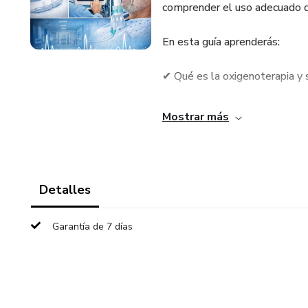
comprender el uso adecuado d
En esta guía aprenderás:
✔ Qué es la oxigenoterapia y 
✔ Cómo se administra el oxígen
Mostrar más
✔ Diferencias entre sistemas de
✔ Indicaciones clínicas en enf
Detalles
✔ Complicaciones y riesgos de
Garantía de 7 días
✔ Cuidados y monitoreo del p
✔ Casos clínicos reales con aná