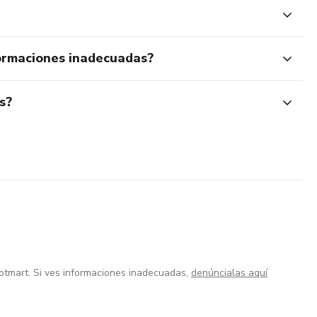
ormaciones inadecuadas?
s?
otmart. Si ves informaciones inadecuadas,
denúncialas aquí