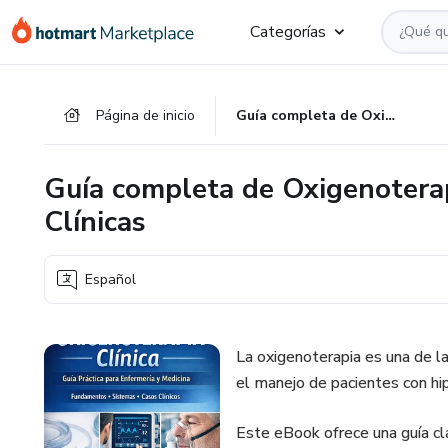
Ir
Ir
Ir
Categorías
al
a
al
contenido
la
pie
principal
página
de
Página de inicio
Guía completa de Oxigenoterapia: Fundamentos y Aplicaciones Clínicas
de
página
pago
Guía completa de Oxigenotera
Clínicas
Español
La oxigenoterapia es una de la
el manejo de pacientes con hip
Este eBook ofrece una guía cla