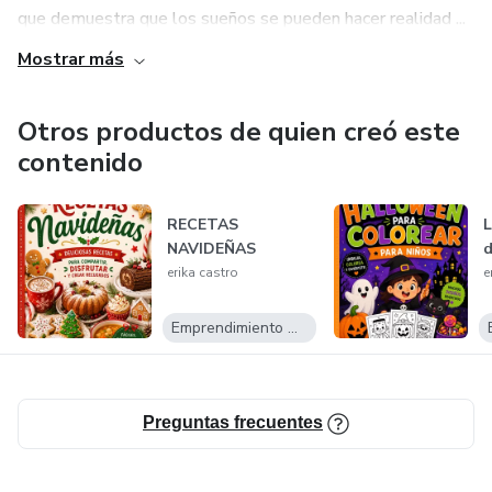
que demuestra que los sueños se pueden hacer realidad ...
Mostrar más
Otros productos de quien creó este
contenido
RECETAS
L
NAVIDEÑAS
d
erika castro
e
Emprendimiento Digital
Preguntas frecuentes