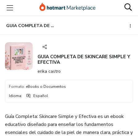
Ir
Ir
Ir
al
a
al
contenido
la
pie
principal
página
de
GUIA COMPLETA DE SKINCARE SIMPLE Y EFECTIVA
de
página
pago
GUIA COMPLETA DE SKINCARE SIMPLE Y
EFECTIVA
erika castro
Formato
:
eBooks o Documentos
Idioma
:
Español
Guía Completa: Skincare Simple y Efectiva es un ebook
educativo diseñado para enseñar los fundamentos
esenciales del cuidado de la piel de manera clara, práctica y