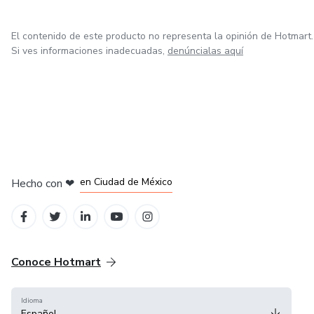
El contenido de este producto no representa la opinión de Hotmart.
Si ves informaciones inadecuadas,
denúncialas aquí
en Bogotá
en Amsterdam
en Madrid
en Ciudad de México
Hecho con
❤
en Belo Horizonte
Conoce Hotmart
Idioma
Español