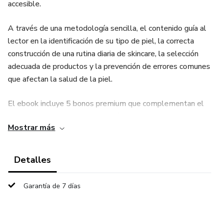
accesible.
A través de una metodología sencilla, el contenido guía al
lector en la identificación de su tipo de piel, la correcta
construcción de una rutina diaria de skincare, la selección
adecuada de productos y la prevención de errores comunes
que afectan la salud de la piel.
El ebook incluye 5 bonos premium que complementan el
aprendizaje con herramientas prácticas como checklists
Mostrar más
diarias, rutinas específicas según el tipo de piel, un plan
estructurado de 7 días, una guía de ingredientes y una
rutina minimalista enfocada en resultados reales y
Detalles
sostenibles.
Garantía de 7 días
Este producto está orientado a personas que buscan
educación confiable, rutinas realistas y un enfoque
consciente del cuidado de la piel, sin procesos complejos ni