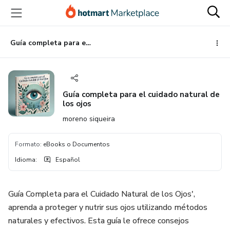
Ir
Ir
Ir
al
a
al
contenido
la
pie
principal
página
de
Guía completa para el cuidado natural de los ojos
de
página
pago
Guía completa para el cuidado natural de
los ojos
moreno siqueira
Formato
:
eBooks o Documentos
Idioma
:
Español
Guía Completa para el Cuidado Natural de los Ojos',
aprenda a proteger y nutrir sus ojos utilizando métodos
naturales y efectivos. Esta guía le ofrece consejos