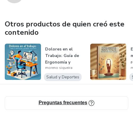
Otros productos de quien creó este
contenido
Dolores en el
E
Trabajo: Guía de
m
Ergonomía y
r
moreno siqueira
m
Productos
c
Recomen...
Salud y Deportes
Preguntas frecuentes