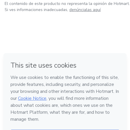
El contenido de este producto no representa la opinión de Hotmart.
Si ves informaciones inadecuadas,
denúncialas aquí
en Ciudad de México
en Bogotá
en Amsterdam
en Madrid
en Belo Horizonte
Hecho con
❤
Conoce Hotmart
Idioma
Español